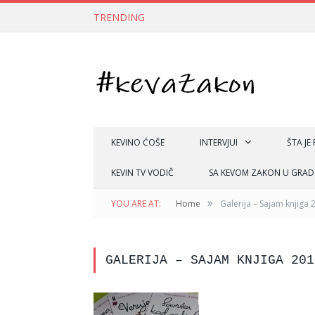
TRENDING
KEVINO ĆOŠE
INTERVJUI
ŠTA JE
KEVIN TV VODIČ
SA KEVOM ZAKON U GRAD
»
YOU ARE AT:
Home
Galerija – Sajam knjiga 
GALERIJA – SAJAM KNJIGA 201