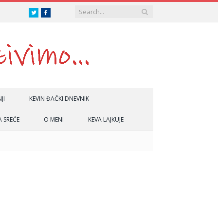
Twitter
Facebook
JI
KEVIN ĐAČKI DNEVNIK
A SREĆE
O MENI
KEVA LAJKUJE