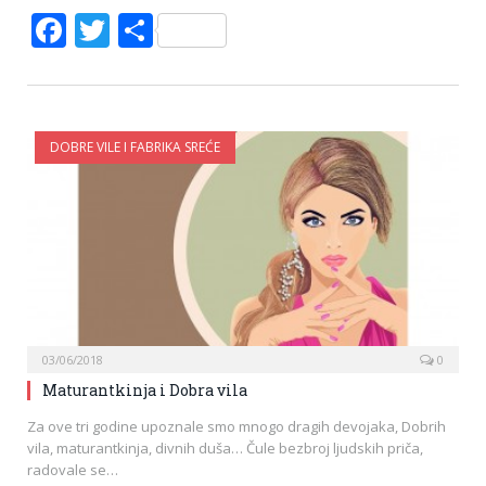
Facebook
Twitter
Share
DOBRE VILE I FABRIKA SREĆE
03/06/2018
0
Maturantkinja i Dobra vila
Za ove tri godine upoznale smo mnogo dragih devojaka, Dobrih
vila, maturantkinja, divnih duša… Čule bezbroj ljudskih priča,
radovale se…