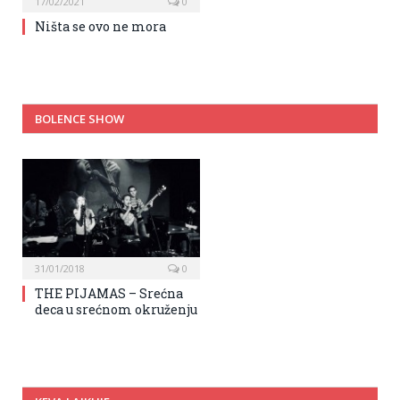
17/02/2021
0
Ništa se ovo ne mora
BOLENCE SHOW
31/01/2018
0
THE PIJAMAS – Srećna
deca u srećnom okruženju