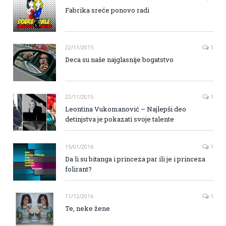
Fabrika sreće ponovo radi
22/11/2015
1
Deca su naše najglasnije bogatstvo
22/11/2015
1
Leontina Vukomanović – Najlepši deo
detinjstva je pokazati svoje talente
15/01/2016
1
Da li su bitanga i princeza par ili je i princeza
folirant?
11/12/2016
1
Te, neke žene