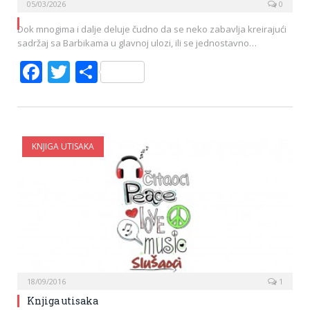
05/03/2026
0
Dok mnogima i dalje deluje čudno da se neko zabavlja kreirajući
sadržaj sa Barbikama u glavnoj ulozi, ili se jednostavno…
Facebook
Twitter
Share
KNJIGA UTISAKA
18/09/2016
1
Knjiga utisaka