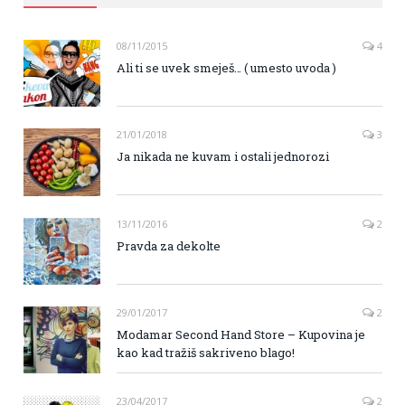
08/11/2015
4
Ali ti se uvek smeješ… ( umesto uvoda )
21/01/2018
3
Ja nikada ne kuvam i ostali jednorozi
13/11/2016
2
Pravda za dekolte
29/01/2017
2
Modamar Second Hand Store – Kupovina je
kao kad tražiš sakriveno blago!
23/04/2017
2