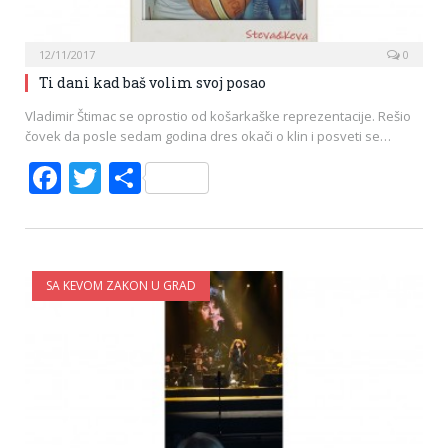
12/11/2017
0
Ti dani kad baš volim svoj posao
Vladimir Štimac se oprostio od košarkaške reprezentacije. Rešio
čovek da posle sedam godina dres okači o klin i posveti se…
Facebook
Twitter
Share
SA KEVOM ZAKON U GRAD