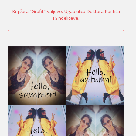
Knjižara "Grafit" Valjevo. Ugao ulica Doktora Pantića
i Sinđelićeve.