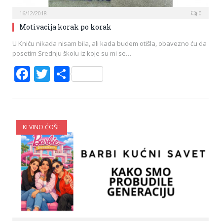
16/12/2018
0
Motivacija korak po korak
U Kniću nikada nisam bila, ali kada budem otišla, obavezno ću da
posetim Srednju školu iz koje su mi se…
Facebook
Twitter
Share
KEVINO ĆOŠE