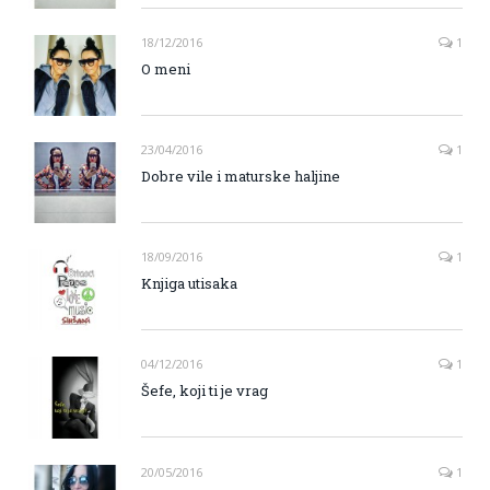
18/12/2016
1
O meni
23/04/2016
1
Dobre vile i maturske haljine
18/09/2016
1
Knjiga utisaka
04/12/2016
1
Šefe, koji ti je vrag
20/05/2016
1