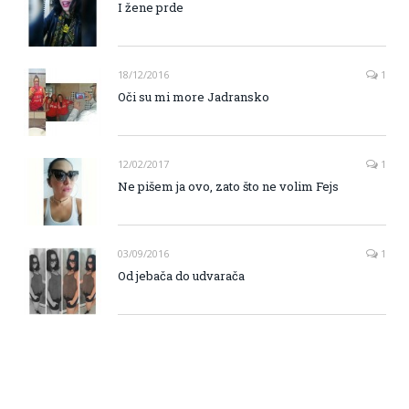
I žene prde
18/12/2016
1
Oči su mi more Jadransko
12/02/2017
1
Ne pišem ja ovo, zato što ne volim Fejs
03/09/2016
1
Od jebača do udvarača