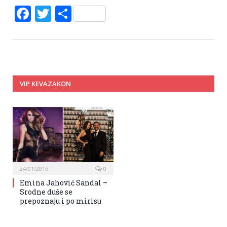
Facebook
Twitter
Share
VIP KEVAZAKON
24/01/2016
0
Emina Jahović Sandal –
Srodne duše se
prepoznaju i po mirisu