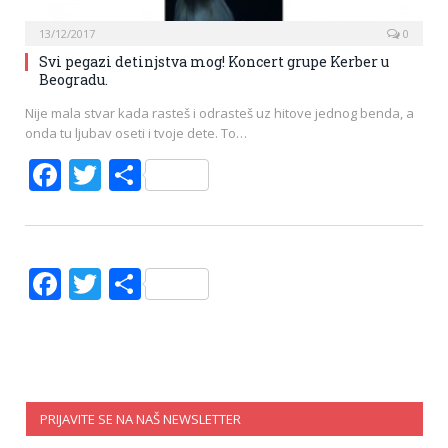
13/12/2017
0
Svi pegazi detinjstva mog! Koncert grupe Kerber u
Beogradu.
Nije mala stvar kada rasteš i odrasteš uz hitove jednog benda, a
onda tu ljubav oseti i tvoje dete. To…
Facebook
Twitter
Share
Facebook
Twitter
Share
PRIJAVITE SE NA NAŠ NEWSLETTER