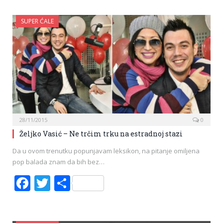
SUPER ĆALE
28/11/2015
0
Željko Vasić – Ne trčim trku na estradnoj stazi
Da u ovom trenutku popunjavam leksikon, na pitanje omiljena
pop balada znam da bih bez…
Facebook
Twitter
Share