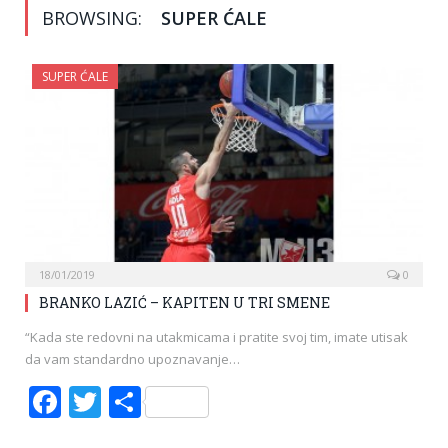
BROWSING:
SUPER ĆALE
SUPER ĆALE
18/01/2019
0
BRANKO LAZIĆ – KAPITEN U TRI SMENE
“Kada ste redovni na utakmicama i pratite svoj tim, imate utisak
da vam standardno upoznavanje…
Facebook
Twitter
Share