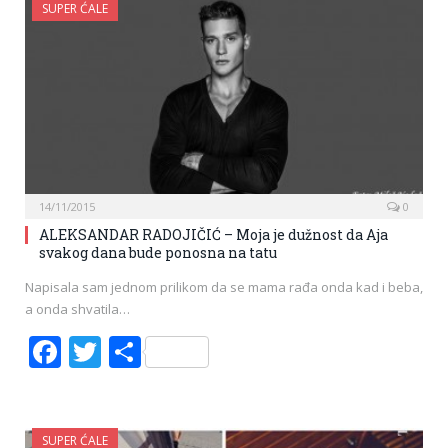
SUPER ĆALE
14/11/2015
0
ALEKSANDAR RADOJIČIĆ – Moja je dužnost da Aja
svakog dana bude ponosna na tatu
Napisala sam jednom prilikom da se mama rađa onda kad i beba,
a onda shvatila…
Facebook
Twitter
Share
SUPER ĆALE