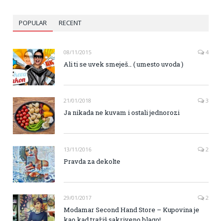
POPULAR
RECENT
08/11/2015
4
Ali ti se uvek smeješ… ( umesto uvoda )
21/01/2018
3
Ja nikada ne kuvam i ostali jednorozi
13/11/2016
2
Pravda za dekolte
29/01/2017
2
Modamar Second Hand Store – Kupovina je
kao kad tražiš sakriveno blago!