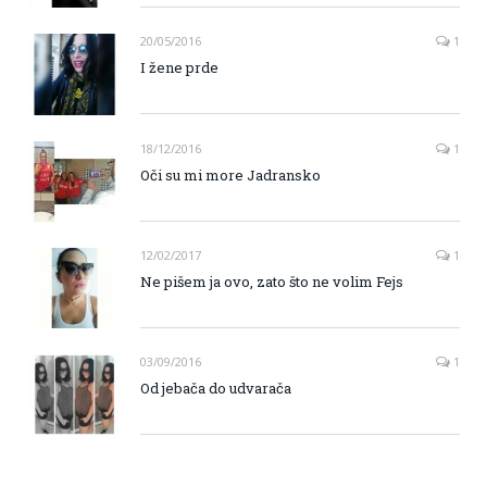
20/05/2016
1
I žene prde
18/12/2016
1
Oči su mi more Jadransko
12/02/2017
1
Ne pišem ja ovo, zato što ne volim Fejs
03/09/2016
1
Od jebača do udvarača