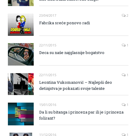
23/04/2017
2
Fabrika sreće ponovo radi
22/11/2015
1
Deca su naše najglasnije bogatstvo
22/11/2015
1
Leontina Vukomanović – Najlepši deo
detinjstva je pokazati svoje talente
15/01/2016
1
Da li su bitanga i princeza par ili je i princeza
folirant?
11/12/2016
1