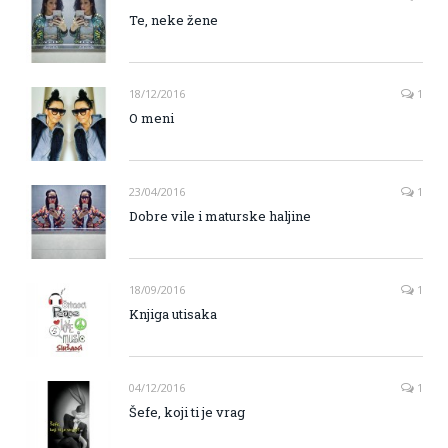
Te, neke žene
18/12/2016
1
O meni
23/04/2016
1
Dobre vile i maturske haljine
18/09/2016
1
Knjiga utisaka
04/12/2016
1
Šefe, koji ti je vrag