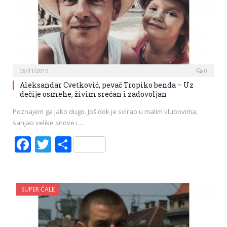
08/11/2015
0
Aleksandar Cvetković, pevač Tropiko benda – Uz
dečije osmehe, živim srećan i zadovoljan
Poznajem ga jako dugo. Još dok je svirao u malim klubovima,
sanjao velike snove i…
Facebook
Twitter
Share
SUPER ĆALE