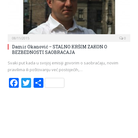
08/11/2015
0
Damir Okanović – STALNO KRŠIM ZAKON O
BEZBEDNOSTI SAOBRAĆAJA
Svaki put kada u svojoj emisiji govorim o saobraćaju, novim
pravilima ili poštovanju već postojećih,…
Facebook
Twitter
Share