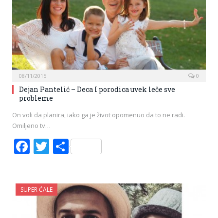
08/11/2015
0
Dejan Pantelić – Deca I porodica uvek leče sve
probleme
On voli da planira, iako ga je život opomenuo da to ne radi.
Omiljeno tv…
Facebook
Twitter
Share
SUPER ĆALE