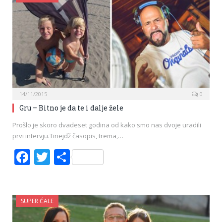
14/11/2015
0
Gru – Bitno je da te i dalje žele
Prošlo je skoro dvadeset godina od kako smo nas dvoje uradili
prvi intervju.Tinejdž časopis, trema,…
Facebook
Twitter
Share
SUPER ĆALE