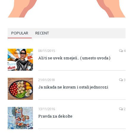
POPULAR
RECENT
08/11/2015
4
Ali ti se uvek smeješ… ( umesto uvoda )
21/01/2018
3
Ja nikada ne kuvam i ostali jednorozi
13/11/2016
2
Pravda za dekolte