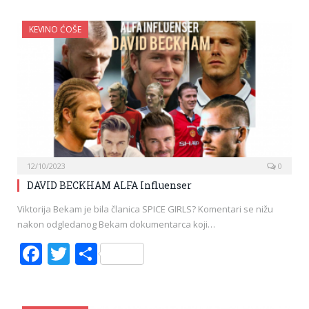
KEVINO ĆOŠE
12/10/2023
0
DAVID BECKHAM ALFA Influenser
Viktorija Bekam je bila članica SPICE GIRLS? Komentari se nižu
nakon odgledanog Bekam dokumentarca koji…
Facebook
Twitter
Share