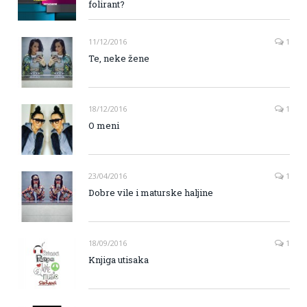
folirant?
11/12/2016
1
Te, neke žene
18/12/2016
1
O meni
23/04/2016
1
Dobre vile i maturske haljine
18/09/2016
1
Knjiga utisaka