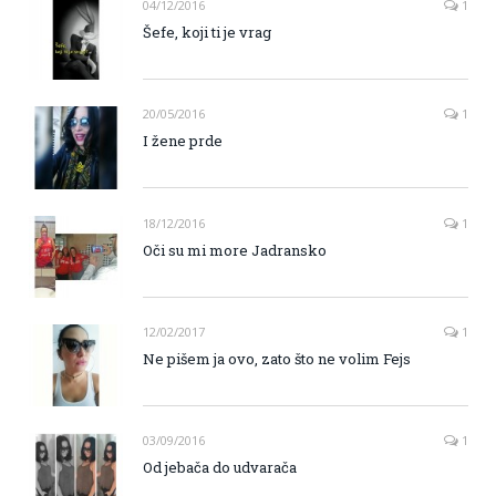
04/12/2016
1
Šefe, koji ti je vrag
20/05/2016
1
I žene prde
18/12/2016
1
Oči su mi more Jadransko
12/02/2017
1
Ne pišem ja ovo, zato što ne volim Fejs
03/09/2016
1
Od jebača do udvarača