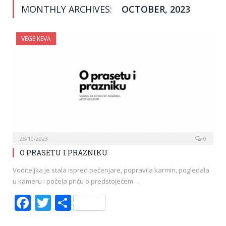
MONTHLY ARCHIVES:
OCTOBER, 2023
VEGE KEVA
25/10/2023
0
O PRASETU I PRAZNIKU
Voditeljka je stala ispred pečenjare, popravila karmin, pogledala
u kameru i počela priču o predstojećem…
Facebook
Twitter
Share