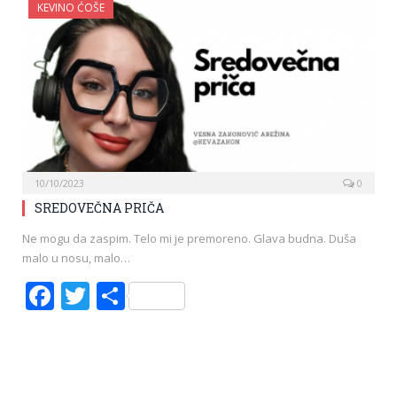
KEVINO ĆOŠE
10/10/2023
0
SREDOVEČNA PRIČA
Ne mogu da zaspim. Telo mi je premoreno. Glava budna. Duša
malo u nosu, malo…
Facebook
Twitter
Share