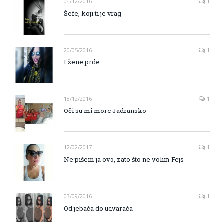
04/12/2016
1
Šefe, koji ti je vrag
20/05/2016
1
I žene prde
18/12/2016
1
Oči su mi more Jadransko
12/02/2017
1
Ne pišem ja ovo, zato što ne volim Fejs
03/09/2016
1
Od jebača do udvarača