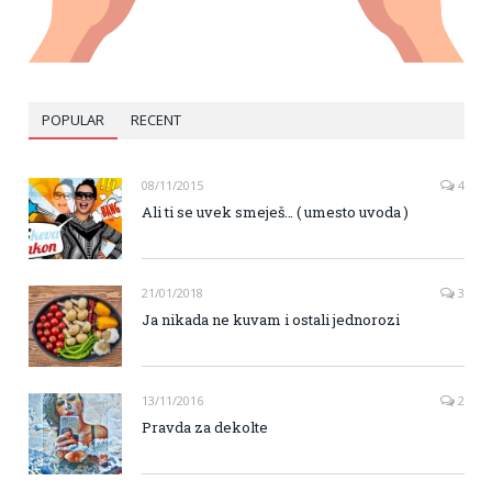
POPULAR
RECENT
08/11/2015
4
Ali ti se uvek smeješ… ( umesto uvoda )
21/01/2018
3
Ja nikada ne kuvam i ostali jednorozi
13/11/2016
2
Pravda za dekolte