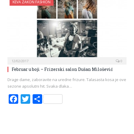
KEVA ZAKON FASHION
12/02/2017
0
Februar u boji – Frizerski salon Dušan Milošević
Drage dame, zaboravite na uredne frizure. Talasasta kosa je ove
sezone apsolutni hit. Svaka dlaka…
Facebook
Twitter
Share