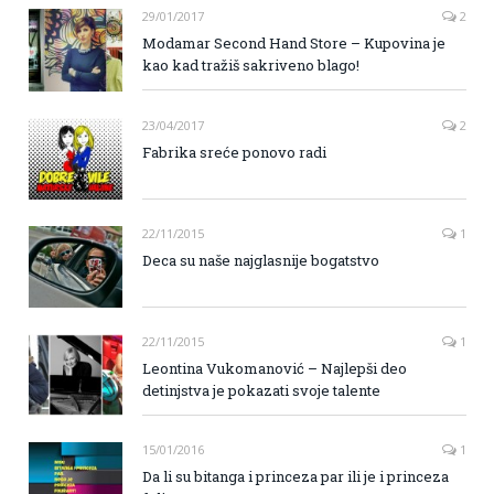
29/01/2017
2
Modamar Second Hand Store – Kupovina je
kao kad tražiš sakriveno blago!
23/04/2017
2
Fabrika sreće ponovo radi
22/11/2015
1
Deca su naše najglasnije bogatstvo
22/11/2015
1
Leontina Vukomanović – Najlepši deo
detinjstva je pokazati svoje talente
15/01/2016
1
Da li su bitanga i princeza par ili je i princeza