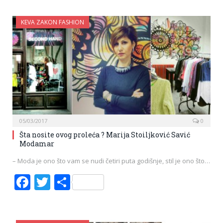
KEVA ZAKON FASHION
05/03/2017
0
Šta nosite ovog proleća ? Marija Stoiljković Savić
Modamar
– Moda je ono što vam se nudi četiri puta godišnje, stil je ono što…
Facebook
Twitter
Share