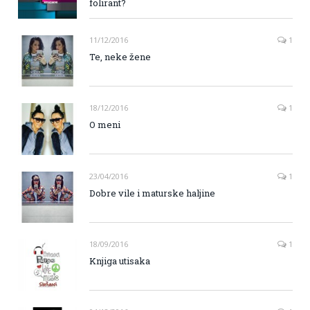
folirant?
11/12/2016
1
Te, neke žene
18/12/2016
1
O meni
23/04/2016
1
Dobre vile i maturske haljine
18/09/2016
1
Knjiga utisaka