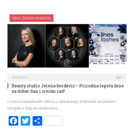
KEVA ZAKON FASHION
19/03/2017
0
Beauty studio Jelena Đorđević – Prirodna lepota žene
za dobar dan i srećan rad!
U moru nametnutih stilova u šminkanju, treba biti dosledan i
istrajati u želji da istaknemo…
Facebook
Twitter
Share