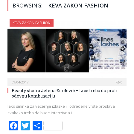
BROWSING:
KEVA ZAKON FASHION
KEVA ZAKON FASHION
09/04/2017
0
Beauty studio Jelena Đorđević – Lice treba da prati
odevnu kombinaciju
Iako šminka za večernje izlaske ili određene vrste proslava
svakako treba da bude intenzivna i…
Facebook
Twitter
Share