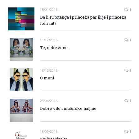
15/01/2016
1
Da li su bitanga i princeza par ili je i princeza
folirant?
11/12/2016
1
Te, neke žene
18/12/2016
1
O meni
23/04/2016
1
Dobre vile i maturske haljine
18/09/2016
1
Knjiga utisaka