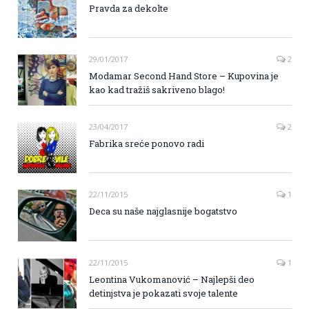
Pravda za dekolte
29/01/2017
2
Modamar Second Hand Store – Kupovina je
kao kad tražiš sakriveno blago!
23/04/2017
2
Fabrika sreće ponovo radi
22/11/2015
1
Deca su naše najglasnije bogatstvo
22/11/2015
1
Leontina Vukomanović – Najlepši deo
detinjstva je pokazati svoje talente