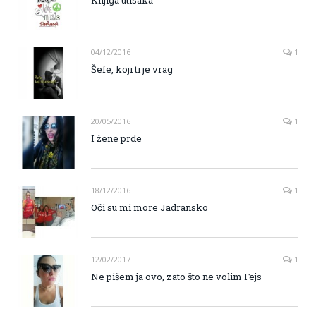
04/12/2016
1
Šefe, koji ti je vrag
20/05/2016
1
I žene prde
18/12/2016
1
Oči su mi more Jadransko
12/02/2017
1
Ne pišem ja ovo, zato što ne volim Fejs