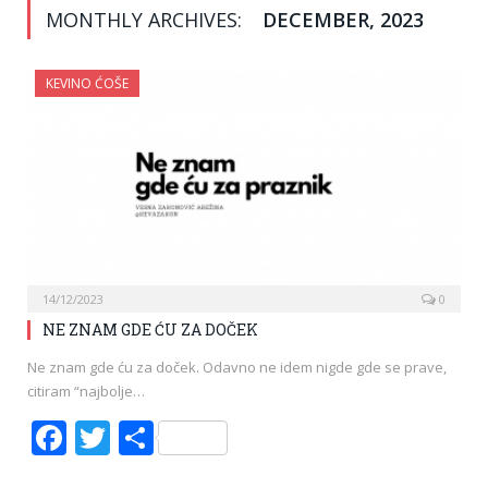
MONTHLY ARCHIVES:
DECEMBER, 2023
KEVINO ĆOŠE
14/12/2023
0
NE ZNAM GDE ĆU ZA DOČEK
Ne znam gde ću za doček. Odavno ne idem nigde gde se prave,
citiram “najbolje…
Facebook
Twitter
Share