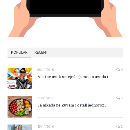
POPULAR
RECENT
08/11/2015
4
Ali ti se uvek smeješ… ( umesto uvoda )
21/01/2018
3
Ja nikada ne kuvam i ostali jednorozi
13/11/2016
2