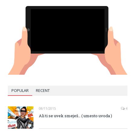
POPULAR
RECENT
08/11/2015
4
Ali ti se uvek smeješ… ( umesto uvoda )