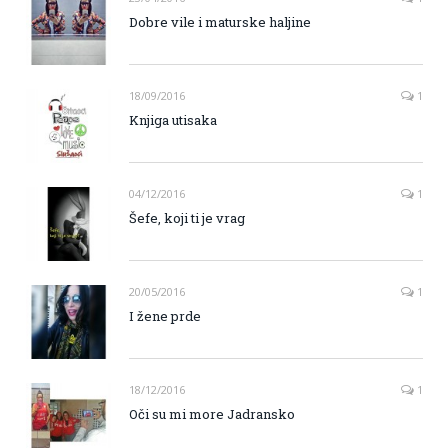
Dobre vile i maturske haljine
18/09/2016
1
Knjiga utisaka
04/12/2016
1
Šefe, koji ti je vrag
20/05/2016
1
I žene prde
18/12/2016
1
Oči su mi more Jadransko