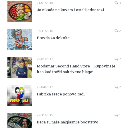
21/01/2018
3
Ja nikada ne kuvam i ostali jednorozi
13/11/2016
2
Pravda za dekolte
29/01/2017
2
Modamar Second Hand Store – Kupovina je
kao kad tražiš sakriveno blago!
23/04/2017
2
Fabrika sreće ponovo radi
22/11/2015
1
Deca su naše najglasnije bogatstvo