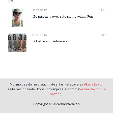
12/02/2017
1
Ne pišem ja ovo, zato što ne volim Fejs
03/09/2016
1
Od jebača do udvarača
Molimo vas da ne preuzimate slike i tekstove sa
#kevaZakon
sajta bez dozvole i konsultovanja sa autorom (
Vesna Zakonović
Arežina
).
Copyright © 2024
#kevaZakon