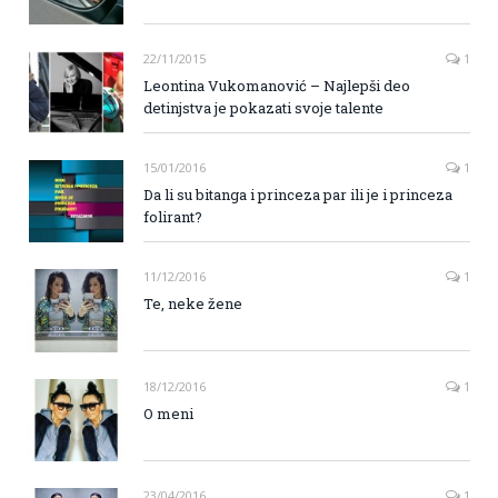
22/11/2015
1
Leontina Vukomanović – Najlepši deo
detinjstva je pokazati svoje talente
15/01/2016
1
Da li su bitanga i princeza par ili je i princeza
folirant?
11/12/2016
1
Te, neke žene
18/12/2016
1
O meni
23/04/2016
1