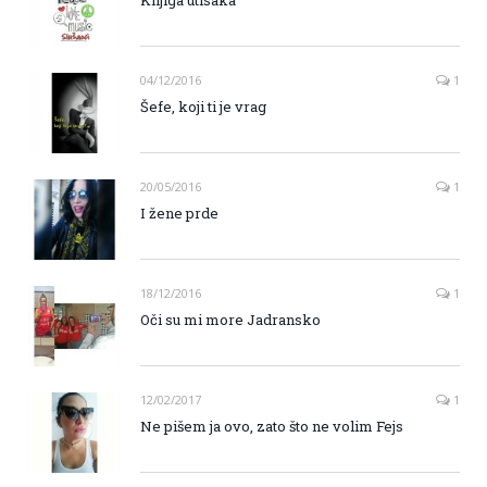
04/12/2016
1
Šefe, koji ti je vrag
20/05/2016
1
I žene prde
18/12/2016
1
Oči su mi more Jadransko
12/02/2017
1
Ne pišem ja ovo, zato što ne volim Fejs