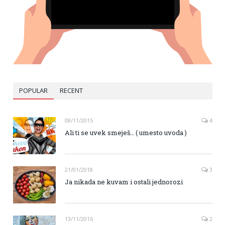
POPULAR
RECENT
08/11/2015
4
Ali ti se uvek smeješ… ( umesto uvoda )
21/01/2018
3
Ja nikada ne kuvam i ostali jednorozi
13/11/2016
2