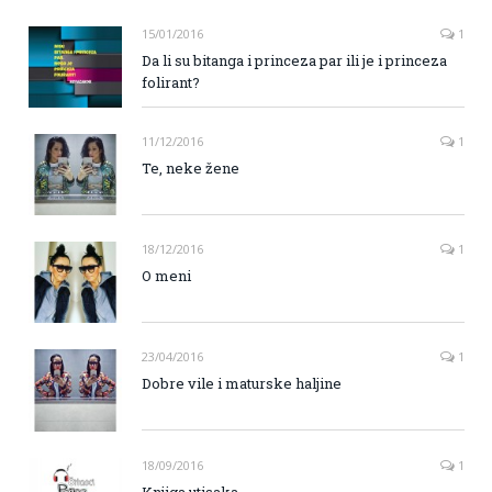
15/01/2016
1
Da li su bitanga i princeza par ili je i princeza
folirant?
11/12/2016
1
Te, neke žene
18/12/2016
1
O meni
23/04/2016
1
Dobre vile i maturske haljine
18/09/2016
1
Knjiga utisaka