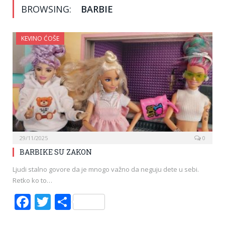
BROWSING:
BARBIE
KEVINO ĆOŠE
29/11/2025
0
BARBIKE SU ZAKON
Ljudi stalno govore da je mnogo važno da neguju dete u sebi.
Retko ko to…
Facebook
Twitter
Share