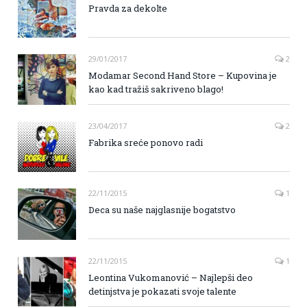
Pravda za dekolte
29/01/2017
2
Modamar Second Hand Store – Kupovina je
kao kad tražiš sakriveno blago!
23/04/2017
2
Fabrika sreće ponovo radi
22/11/2015
1
Deca su naše najglasnije bogatstvo
22/11/2015
1
Leontina Vukomanović – Najlepši deo
detinjstva je pokazati svoje talente