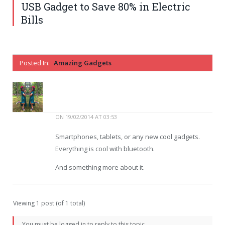
USB Gadget to Save 80% in Electric
Bills
Posted In:
Amazing Gadgets
ON
19/02/2014 AT 03:53
Smartphones, tablets, or any new cool gadgets.
Everything is cool with bluetooth.
And something more about it.
Viewing 1 post (of 1 total)
You must be logged in to reply to this topic.