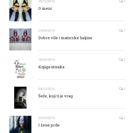
18/12/2016
1
O meni
23/04/2016
1
Dobre vile i maturske haljine
18/09/2016
1
Knjiga utisaka
04/12/2016
1
Šefe, koji ti je vrag
20/05/2016
1
I žene prde