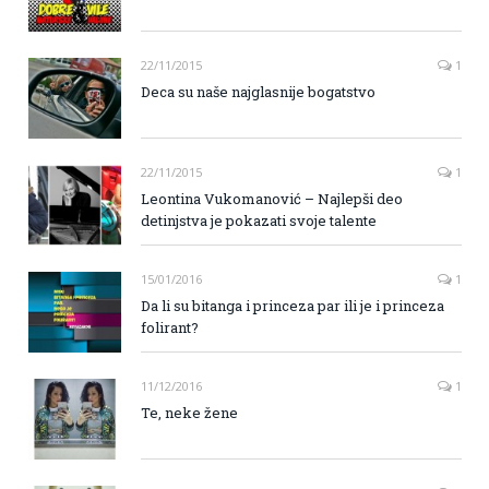
22/11/2015
1
Deca su naše najglasnije bogatstvo
22/11/2015
1
Leontina Vukomanović – Najlepši deo
detinjstva je pokazati svoje talente
15/01/2016
1
Da li su bitanga i princeza par ili je i princeza
folirant?
11/12/2016
1
Te, neke žene