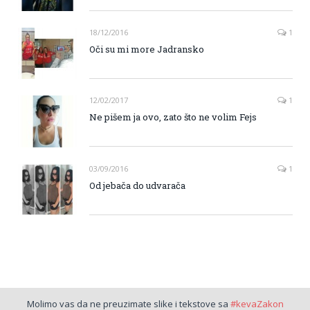
18/12/2016
1
Oči su mi more Jadransko
12/02/2017
1
Ne pišem ja ovo, zato što ne volim Fejs
03/09/2016
1
Od jebača do udvarača
Molimo vas da ne preuzimate slike i tekstove sa
#kevaZakon