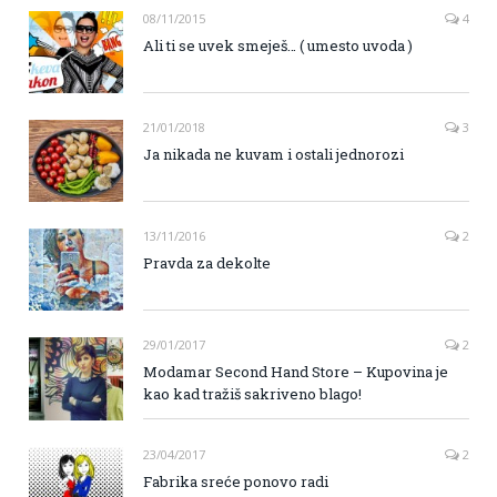
08/11/2015
4
Ali ti se uvek smeješ… ( umesto uvoda )
21/01/2018
3
Ja nikada ne kuvam i ostali jednorozi
13/11/2016
2
Pravda za dekolte
29/01/2017
2
Modamar Second Hand Store – Kupovina je
kao kad tražiš sakriveno blago!
23/04/2017
2
Fabrika sreće ponovo radi