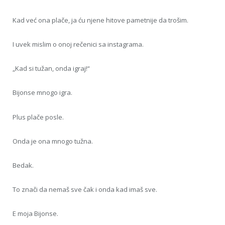
Kad već ona plače, ja ću njene hitove pametnije da trošim.
I uvek mislim o onoj rečenici sa instagrama.
„Kad si tužan, onda igraj!“
Bijonse mnogo igra.
Plus plače posle.
Onda je ona mnogo tužna.
Bedak.
To znači da nemaš sve čak i onda kad imaš sve.
E moja Bijonse.