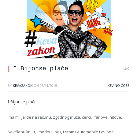
I Bijonse plače
0
BY
KEVAZAKON
ON
08/11/2015
KEVINO ĆOŠE
I Bijonse plače.
Ima milijarde na računu, zgodnog muža, ćerku, fanove, hitove…
Savršenu liniju, i modnu liniju, i ritam i automobile i avione i