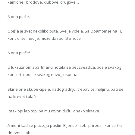
kamione i brodove, klubove, drugove…
A ona plače.
Obišla je svet nekoliko puta. Sve je videla. Sa Obamom je na TI,
kontroliše medije, može da radi šta hoće.
A ona plače!
U luksuznom apartmanu hotela sa pet zvezdica, posle svakog
koncerta, posle svakog novog uspeha.
Skine one skupe cipele, nadogradnju, trepavice, haljinu, baci se
na krevet i plače.
Rasklopi lap top, pa mu otvori dušu, onako slinava.
A meni kad se plače, ja pustim Bijonse i sebi priredim koncert u
dnevnoj sobi.