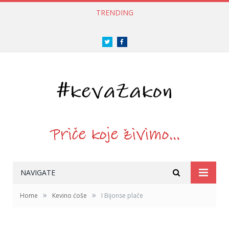
TRENDING
Twitter
Facebook
NAVIGATE
»
»
Home
Kevino ćoše
I Bijonse plače