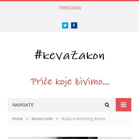
TRENDING
Twitter
Facebook
NAVIGATE
»
»
Home
Kevino ćoše
Majka maloletnog deteta