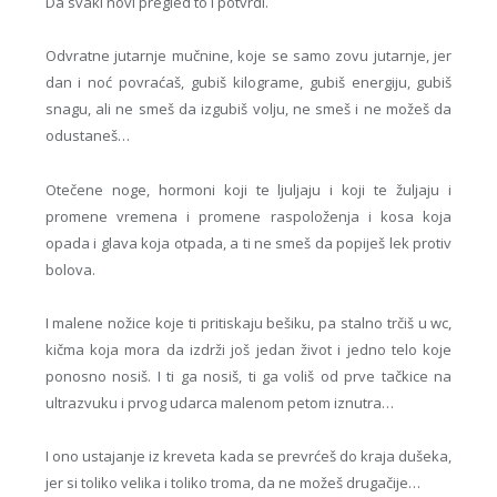
Da svaki novi pregled to i potvrdi.
Odvratne jutarnje mučnine, koje se samo zovu jutarnje, jer
dan i noć povraćaš, gubiš kilograme, gubiš energiju, gubiš
snagu, ali ne smeš da izgubiš volju, ne smeš i ne možeš da
odustaneš…
Otečene noge, hormoni koji te ljuljaju i koji te žuljaju i
promene vremena i promene raspoloženja i kosa koja
opada i glava koja otpada, a ti ne smeš da popiješ lek protiv
bolova.
I malene nožice koje ti pritiskaju bešiku, pa stalno trčiš u wc,
kičma koja mora da izdrži još jedan život i jedno telo koje
ponosno nosiš. I ti ga nosiš, ti ga voliš od prve tačkice na
ultrazvuku i prvog udarca malenom petom iznutra…
I ono ustajanje iz kreveta kada se prevrćeš do kraja dušeka,
jer si toliko velika i toliko troma, da ne možeš drugačije…