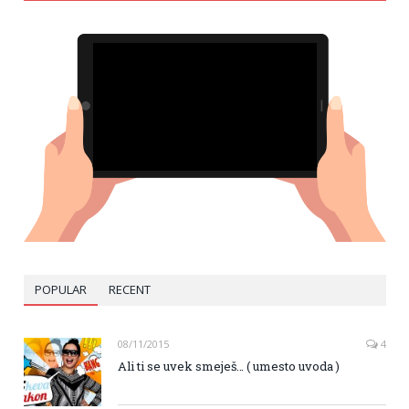
POPULAR
RECENT
08/11/2015
4
Ali ti se uvek smeješ… ( umesto uvoda )