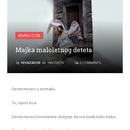
KEVINO ĆOŠE
Majka maloletnog deteta
by
KEVAZAKON
on
14/07/2016
0 COMMENTS
Devet meseci u stomaku.
Tu, ispod srca.
Devet meseci konstantne strepnje da sve bude kako treba.