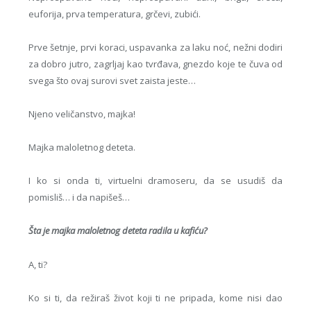
euforija, prva temperatura, grčevi, zubići.
Prve šetnje, prvi koraci, uspavanka za laku noć, nežni dodiri
za dobro jutro, zagrljaj kao tvrđava, gnezdo koje te čuva od
svega što ovaj surovi svet zaista jeste…
Njeno veličanstvo, majka!
Majka maloletnog deteta.
I ko si onda ti, virtuelni dramoseru, da se usudiš da
pomisliš… i da napišeš…
Šta je majka maloletnog deteta radila u kafiću?
A, ti?
Ko si ti, da režiraš život koji ti ne pripada, kome nisi dao