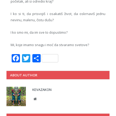
početak, ali si odredio kraj?
I ko si ti, da prisvojiš i osakatiš život, da oskrnaviš jednu
nevinu, malenu, čistu dušu?
I ko smo mi, da im sve to dopustimo?
Mi, koje imamo snagu i moć da stvaramo svetove?
Facebook
Twitter
Share
ABOUT AUTHOR
KEVAZAKON
Website