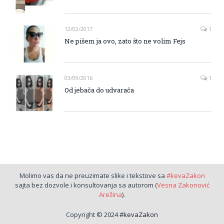
12/02/2017
1
Ne pišem ja ovo, zato što ne volim Fejs
03/09/2016
1
Od jebača do udvarača
Molimo vas da ne preuzimate slike i tekstove sa
#kevaZakon
sajta bez dozvole i konsultovanja sa autorom (
Vesna Zakonović
Arežina
).
Copyright © 2024
#kevaZakon