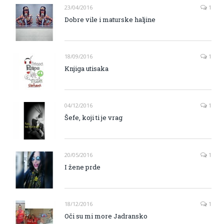
23/04/2016
1
Dobre vile i maturske haljine
18/09/2016
1
Knjiga utisaka
04/12/2016
1
Šefe, koji ti je vrag
20/05/2016
1
I žene prde
18/12/2016
1
Oči su mi more Jadransko