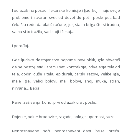
I odlazak na posao i lekarske komisije i ljudi koji imaju svoje
probleme i stvaran svet od devet do pet i posle pet, kad
čekaš u redu da platiš račune, jer, šta ih briga što si trudna,
sama si to tražila, sad stoji i čekaj…
I porođaj.
Gde ljudsko dostojanstvo poprima novi oblik, gde shvataš
da ne postoji stid i sram i sati kontrakcija, odvajanja tela od
tela, dodiri duše i tela, epidurali, carski rezovi, velike igle,
male igle, veliki bolovi, mali bolovi, znoj, muke, strah,
nirvana… Beba!
Rane, zašivanja, konci, prvi odlazak u wc posle…
Dojenje, bolne bradavice, ragade, obloge, upornost, suze.
Neprospavane noći, neprospavani dani, briga, sreća,