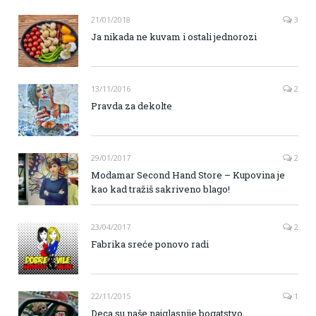
21/01/2018
3
Ja nikada ne kuvam i ostali jednorozi
13/11/2016
2
Pravda za dekolte
29/01/2017
2
Modamar Second Hand Store – Kupovina je
kao kad tražiš sakriveno blago!
23/04/2017
2
Fabrika sreće ponovo radi
22/11/2015
1
Deca su naše najglasnije bogatstvo