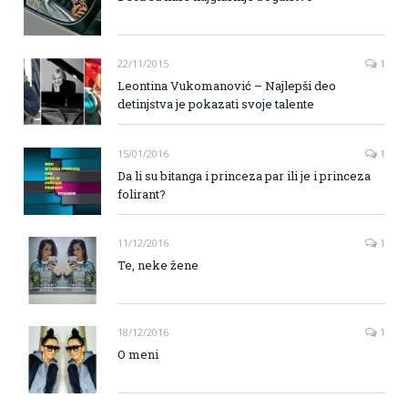
22/11/2015
1
Leontina Vukomanović – Najlepši deo
detinjstva je pokazati svoje talente
15/01/2016
1
Da li su bitanga i princeza par ili je i princeza
folirant?
11/12/2016
1
Te, neke žene
18/12/2016
1
O meni