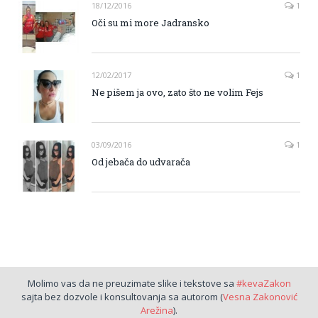
18/12/2016
1
Oči su mi more Jadransko
12/02/2017
1
Ne pišem ja ovo, zato što ne volim Fejs
03/09/2016
1
Od jebača do udvarača
Molimo vas da ne preuzimate slike i tekstove sa
#kevaZakon
sajta bez dozvole i konsultovanja sa autorom (
Vesna Zakonović
Arežina
).