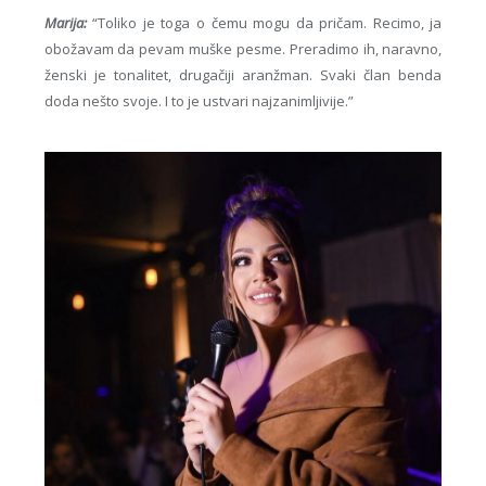
Marija:
“Toliko je toga o čemu mogu da pričam. Recimo, ja
obožavam da pevam muške pesme. Preradimo ih, naravno,
ženski je tonalitet, drugačiji aranžman. Svaki član benda
doda nešto svoje. I to je ustvari najzanimljivije.”