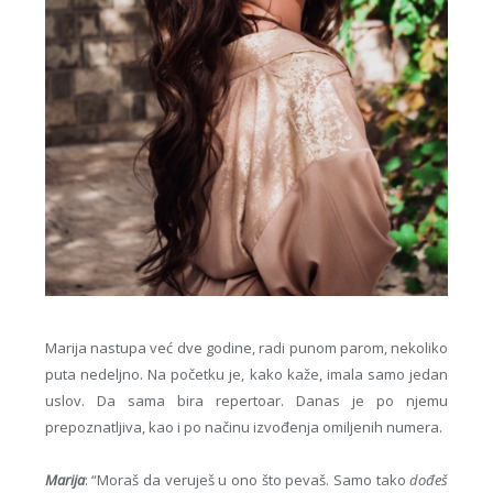
Marija nastupa već dve godine, radi punom parom, nekoliko
puta nedeljno. Na početku je, kako kaže, imala samo jedan
uslov. Da sama bira repertoar. Danas je po njemu
prepoznatljiva, kao i po načinu izvođenja omiljenih numera.
Marija
: “Moraš da veruješ u ono što pevaš. Samo tako
dođeš