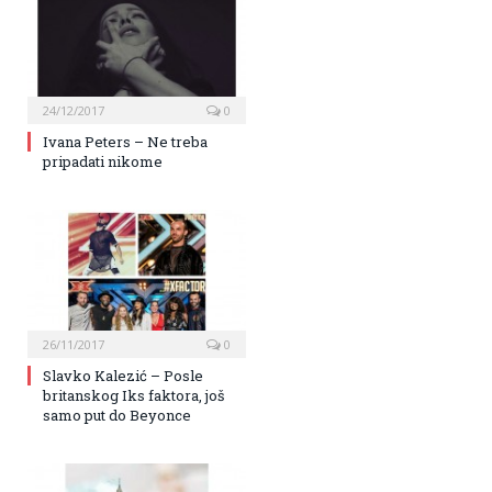
24/12/2017
0
Ivana Peters – Ne treba
pripadati nikome
26/11/2017
0
Slavko Kalezić – Posle
britanskog Iks faktora, još
samo put do Beyonce