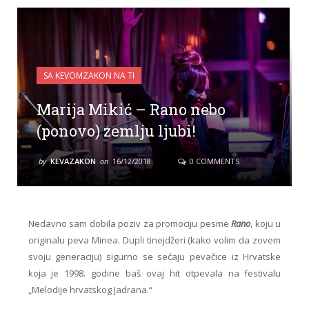
SA KEVOMZAKON NA TI
Marija Mikić – Rano nebo
(ponovo) zemlju ljubi!
by
KEVAZAKON
on
16/12/2018
0 COMMENTS
Nedavno sam dobila poziv za promociju pesme
Rano
, koju u
originalu peva Minea. Dupli tinejdžeri (kako volim da zovem
svoju generaciju) sigurno se sećaju pevačice iz Hrvatske
koja je 1998. godine baš ovaj hit otpevala na festivalu
„Melodije hrvatskog Jadrana.“