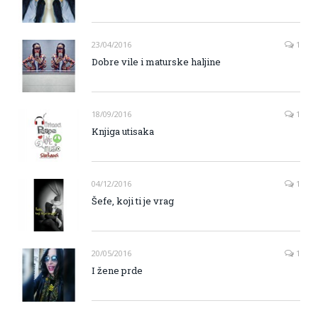
23/04/2016
1
Dobre vile i maturske haljine
18/09/2016
1
Knjiga utisaka
04/12/2016
1
Šefe, koji ti je vrag
20/05/2016
1
I žene prde