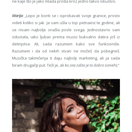
ne kaje što je jako mlada prošla kroz jedno takvo iskustvo.
Marija
: „Lepo je boriti se i isprobavati svoje granice, prosto
videti koliko si jak. Ja sam ušla u top petnaest te godine, ali
se nisam najbolje snašla posle svega. Jednostavno sam
odustala, iako ljubav prema muzici bukvalno datira još iz
detinjstva. Ali, sada razumem kako sve funkcioniše.
Razumem i da od nekih stvari ne možeš da pobegneš.
Muzička takmičenja ti daju najbolji marketing, ali ja sada
biram drugačiji put. Teži je, ali
ko zna zašto je to dobro
(smeh).“