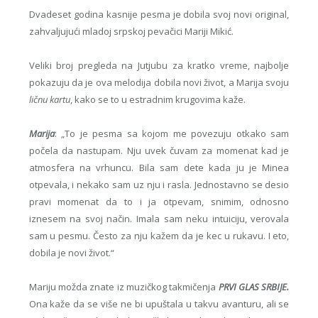
Dvadeset godina kasnije pesma je dobila svoj novi original,
zahvaljujući mladoj srpskoj pevačici Mariji Mikić.
Veliki broj pregleda na Jutjubu za kratko vreme, najbolje
pokazuju da je ova melodija dobila novi život, a Marija svoju
ličnu kartu
, kako se to u estradnim krugovima kaže.
Marija
: „To je pesma sa kojom me povezuju otkako sam
počela da nastupam. Nju uvek čuvam za momenat kad je
atmosfera na vrhuncu. Bila sam dete kada ju je Minea
otpevala, i nekako sam uz nju i rasla. Jednostavno se desio
pravi momenat da to i ja otpevam, snimim, odnosno
iznesem na svoj način. Imala sam neku intuiciju, verovala
sam u pesmu. Često za nju kažem da je kec u rukavu. I eto,
dobila je novi život.“
Mariju možda znate iz muzičkog takmičenja
PRVI GLAS SRBIJE.
Ona kaže da se više ne bi upuštala u takvu avanturu, ali se