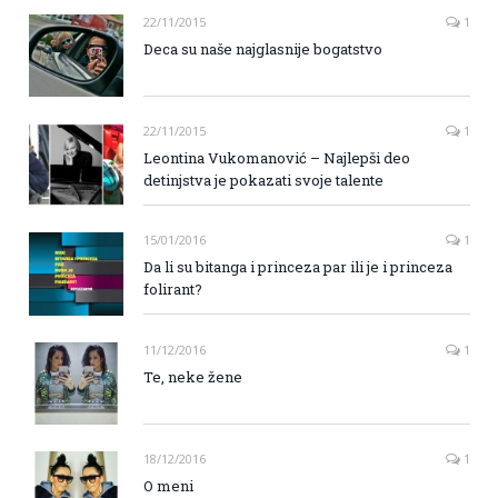
22/11/2015
1
Deca su naše najglasnije bogatstvo
22/11/2015
1
Leontina Vukomanović – Najlepši deo
detinjstva je pokazati svoje talente
15/01/2016
1
Da li su bitanga i princeza par ili je i princeza
folirant?
11/12/2016
1
Te, neke žene
18/12/2016
1
O meni