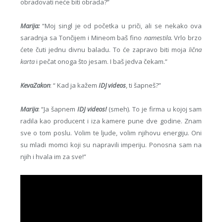
obradovati neće biti obrada?”
Marija:
“Moj singl je od početka u priči, ali se nekako ova
saradnja sa Tončijem i Mineom baš fino
namestila.
Vrlo brzo
ćete čuti jednu divnu baladu. To će zapravo biti moja
lična
karta
i pečat onoga što jesam. I baš jedva čekam.”
KevaZakon
: “ Kad ja kažem
IDJ videos
, ti šapneš?”
Marija
: “Ja šapnem
IDJ videos!
(smeh). To je firma u kojoj sam
radila kao producent i iza kamere pune dve godine. Znam
sve o tom poslu. Volim te ljude, volim njihovu energiju. Oni
su mladi momci koji su napravili imperiju. Ponosna sam na
njih i hvala im za sve!”