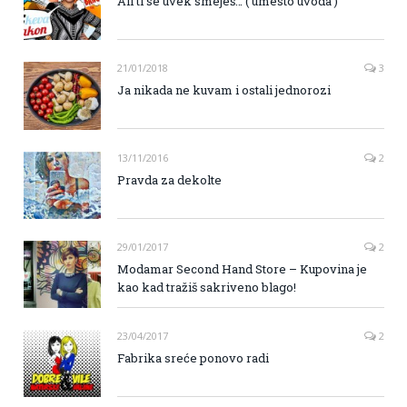
Ali ti se uvek smeješ… ( umesto uvoda )
21/01/2018
3
Ja nikada ne kuvam i ostali jednorozi
13/11/2016
2
Pravda za dekolte
29/01/2017
2
Modamar Second Hand Store – Kupovina je
kao kad tražiš sakriveno blago!
23/04/2017
2
Fabrika sreće ponovo radi