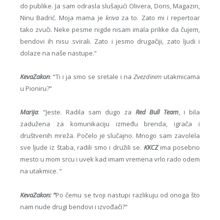
do publike. Ja sam odrasla slušajući Olivera, Doris, Magazin,
Ninu Badrić. Moja mama je
kriva
za to. Zato mi i repertoar
tako zvuči. Neke pesme nigde nisam imala prilike da čujem,
bendovi ih nisu svirali. Zato i jesmo drugačiji, zato ljudi i
dolaze na naše nastupe.”
KevaZakon
: “Ti i ja smo se sretale i na
Zvezdinim
utakmicama
u Pioniru?”
Marija
: “Jeste. Radila sam dugo za
Red Bull Team
, i bila
zadužena za komunikaciju između brenda, igrača i
društvenih mreža. Počelo je slučajno. Mnogo sam zavolela
sve ljude iz štaba, radili smo i družili se.
KKCZ
ima posebno
mesto u mom srcu i uvek kad imam vremena vrlo rado odem
na utakmice. “
KevaZakon: “
Po čemu se tvoji nastupi razlikuju od onoga što
nam nude drugi bendovi i izvođači?”