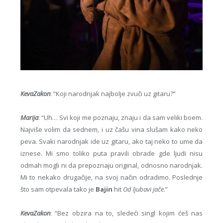
KevaZakon
: “Koji narodnjak najbolje zvuči uz gitaru?”
Marija
: “Uh… Svi koji me poznaju, znaju i da sam veliki boem.
Najviše volim da sednem, i uz čašu vina slušam kako neko
peva. Svaki narodnjak ide uz gitaru, ako taj neko to ume da
iznese. Mi smo toliko puta pravili obrade gde ljudi nisu
odmah mogli ni da prepoznaju original, odnosno narodnjak.
Mi to nekako drugačije, na svoj način odradimo. Poslednje
što sam otpevala tako je
Bajin
hit
Od ljubavi jače
.”
KevaZakon
: “Bez obzira na to, sledeći singl kojim ćeš nas