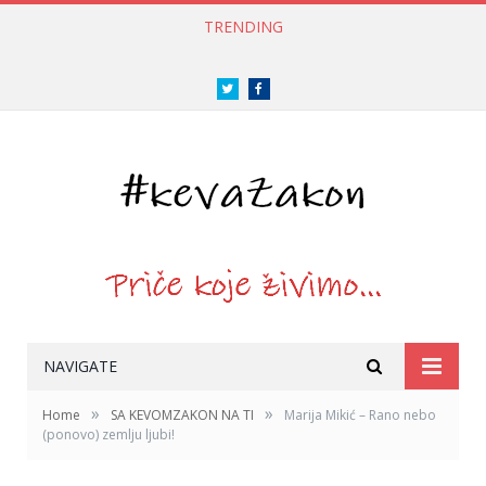
TRENDING
Twitter
Facebook
NAVIGATE
»
»
Home
SA KEVOMZAKON NA TI
Marija Mikić – Rano nebo
(ponovo) zemlju ljubi!