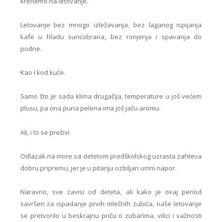
krenemo na letovanje.
Letovanje bez mnogo izležavanja, bez laganog ispijanja
kafe u hladu suncobrana, bez ronjenja i spavanja do
podne.
Kao i kod kuće.
Samo što je sada klima drugačija, temperature u još većem
plusu, pa ona puna pelena ima još jaču aromu.
Ali, i to se preživi.
Odlazak na more sa detetom predškolskog uzrasta zahteva
dobru pripremu, jer je u pitanju ozbiljan umni napor.
Naravno, sve zavisi od deteta, ali kako je ovaj period
savršen za ispadanje prvih mlečnih zubića, naše letovanje
se pretvorilo u beskrajnu priču o zubarima, vilici i važnosti