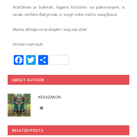
Aranžman je bukiran, lagano krećemo sa pakovanjem, a
sinak, svršeni đak prvak, iz svoje sobe važno saopštava:
Mama, klimaju mi se dvojke! I ovaj zub dole!
Srećan nam put!
Facebook
Twitter
Share
ABOUT AUTHOR
KEVAZAKON
Website
RELATED POSTS