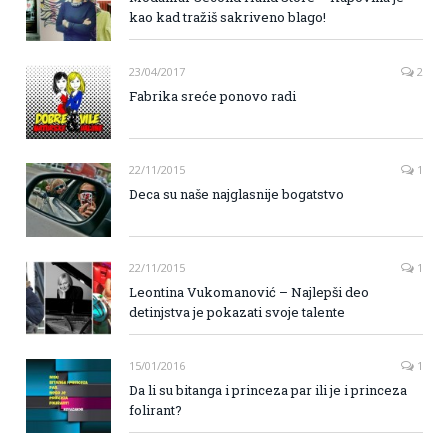
kao kad tražiš sakriveno blago!
23/04/2017
2
Fabrika sreće ponovo radi
22/11/2015
1
Deca su naše najglasnije bogatstvo
22/11/2015
1
Leontina Vukomanović – Najlepši deo
detinjstva je pokazati svoje talente
15/01/2016
1
Da li su bitanga i princeza par ili je i princeza
folirant?