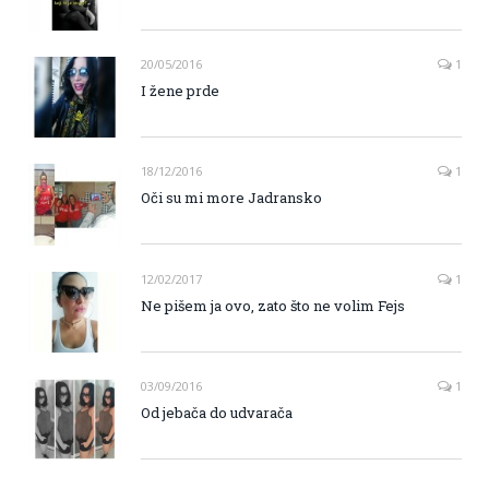
20/05/2016
1
I žene prde
18/12/2016
1
Oči su mi more Jadransko
12/02/2017
1
Ne pišem ja ovo, zato što ne volim Fejs
03/09/2016
1
Od jebača do udvarača