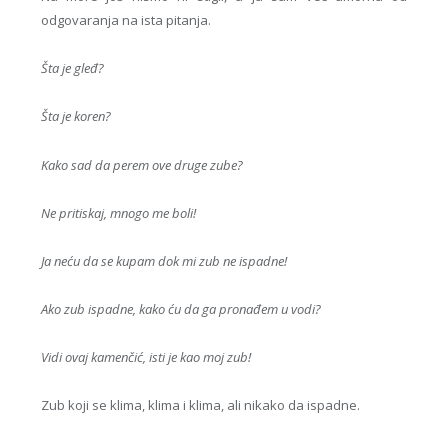
odgovaranja na ista pitanja.
Šta je gleđ?
Šta je koren?
Kako sad da perem ove druge zube?
Ne pritiskaj, mnogo me boli!
Ja neću da se kupam dok mi zub ne ispadne!
Ako zub ispadne, kako ću da ga pronađem u vodi?
Vidi ovaj kamenčić, isti je kao moj zub!
Zub koji se klima, klima i klima, ali nikako da ispadne.