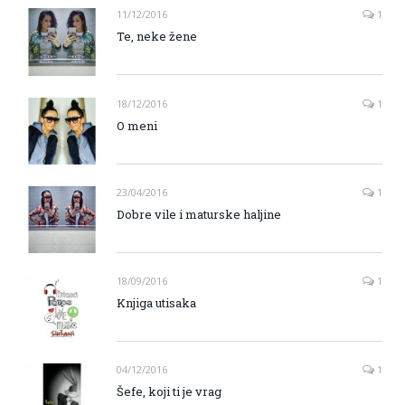
11/12/2016
1
Te, neke žene
18/12/2016
1
O meni
23/04/2016
1
Dobre vile i maturske haljine
18/09/2016
1
Knjiga utisaka
04/12/2016
1
Šefe, koji ti je vrag