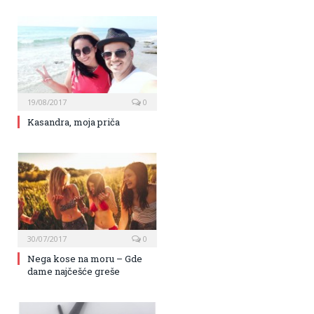
19/08/2017
0
Kasandra, moja priča
30/07/2017
0
Nega kose na moru – Gde
dame najčešće greše