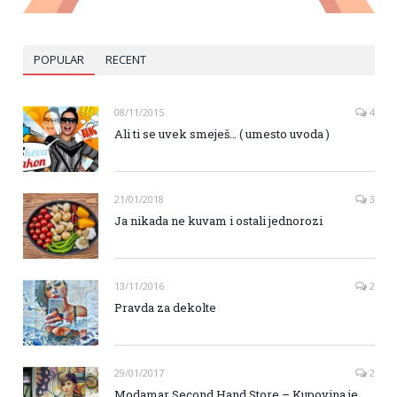
POPULAR
RECENT
08/11/2015
4
Ali ti se uvek smeješ… ( umesto uvoda )
21/01/2018
3
Ja nikada ne kuvam i ostali jednorozi
13/11/2016
2
Pravda za dekolte
29/01/2017
2
Modamar Second Hand Store – Kupovina je