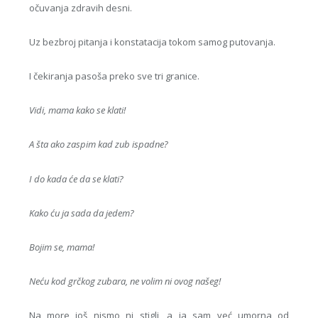
očuvanja zdravih desni.
Uz bezbroj pitanja i konstatacija tokom samog putovanja.
I čekiranja pasoša preko sve tri granice.
Vidi, mama kako se klati!
A šta ako zaspim kad zub ispadne?
I do kada će da se klati?
Kako ću ja sada da jedem?
Bojim se, mama!
Neću kod grčkog zubara, ne volim ni ovog našeg!
Na more još nismo ni stigli, a ja sam već umorna od