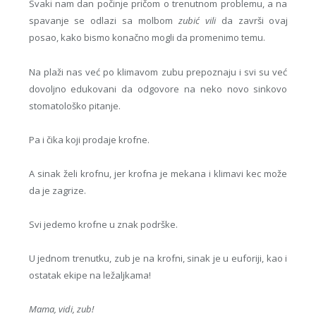
Svaki nam dan počinje pričom o trenutnom problemu, a na
spavanje se odlazi sa molbom
zubić vili
da završi ovaj
posao, kako bismo konačno mogli da promenimo temu.
Na plaži nas već po klimavom zubu prepoznaju i svi su već
dovoljno edukovani da odgovore na neko novo sinkovo
stomatološko pitanje.
Pa i čika koji prodaje krofne.
A sinak želi krofnu, jer krofna je mekana i klimavi kec može
da je zagrize.
Svi jedemo krofne u znak podrške.
U jednom trenutku, zub je na krofni, sinak je u euforiji, kao i
ostatak ekipe na ležaljkama!
Mama, vidi, zub!