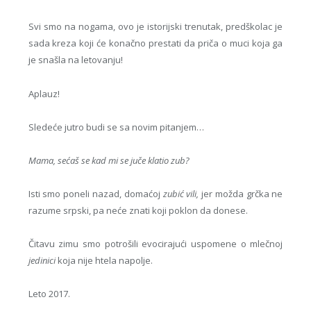
Svi smo na nogama, ovo je istorijski trenutak, predškolac je
sada kreza koji će konačno prestati da priča o muci koja ga
je snašla na letovanju!
Aplauz!
Sledeće jutro budi se sa novim pitanjem…
Mama, sećaš se kad mi se juče klatio zub?
Isti smo poneli nazad, domaćoj
zubić vili,
jer možda grčka ne
razume srpski, pa neće znati koji poklon da donese.
Čitavu zimu smo potrošili evocirajući uspomene o mlečnoj
jedinici
koja nije htela napolje.
Leto 2017.