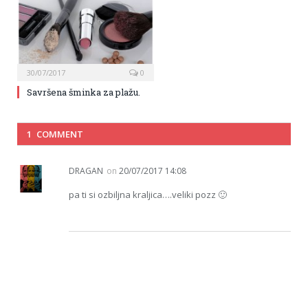
30/07/2017
0
Savršena šminka za plažu.
1 COMMENT
DRAGAN
on
20/07/2017 14:08
pa ti si ozbiljna kraljica….veliki pozz 🙂