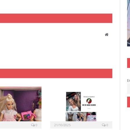
Website
E
0
21/10/2025
0