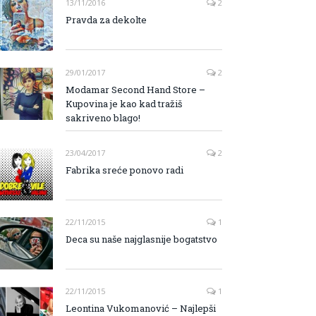
13/11/2016
2
Pravda za dekolte
29/01/2017
2
Modamar Second Hand Store –
Kupovina je kao kad tražiš
sakriveno blago!
23/04/2017
2
Fabrika sreće ponovo radi
22/11/2015
1
Deca su naše najglasnije bogatstvo
22/11/2015
1
Leontina Vukomanović – Najlepši