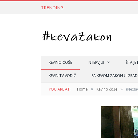
TRENDING
KEVINO ĆOŠE
INTERVJUI
ŠTA JE
KEVIN TV VODIČ
SA KEVOM ZAKON U GRAD
»
»
YOU ARE AT:
Home
Kevino ćoše
(Ne)sav