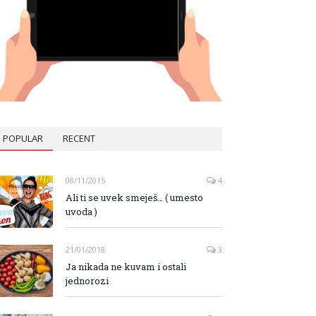
POPULAR
RECENT
08/11/2015
4
Ali ti se uvek smeješ… ( umesto
uvoda )
21/01/2018
3
Ja nikada ne kuvam i ostali
jednorozi