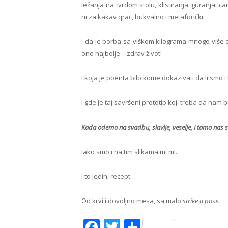
ležanja na tvrdom stolu, klistiranja, guranja, c
ni za kakav qrac, bukvalno i metaforički.
I da je borba sa viškom kilograma mnogo više
ono najbolje – zdrav život!
I koja je poenta bilo kome dokazivati da li smo 
I gde je taj savršeni prototip koji treba da nam
Kada odemo na svadbu, slavlje, veselje, i tamo nas 
Iako smo i na tim slikama mi mi.
I to jedini recept.
Od krvi i dovoljno mesa, sa malo
strike a pose.
Facebook
Twitter
Share