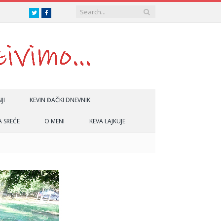
Twitter
Facebook
JI
KEVIN ĐAČKI DNEVNIK
A SREĆE
O MENI
KEVA LAJKUJE