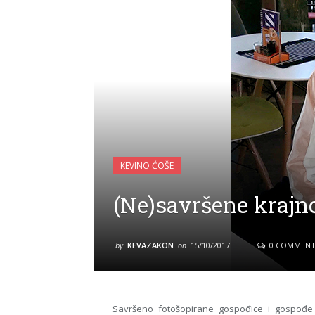
KEVINO ĆOŠE
(Ne)savršene krajno
by
KEVAZAKON
on
15/10/2017
0 COMMENT
Savršeno fotošopirane gospođice i gospođe 