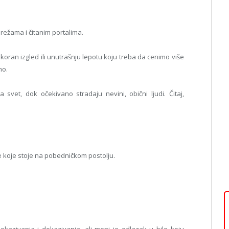
režama i čitanim portalima.
rekoran izgled ili unutrašnju lepotu koju treba da cenimo više
mo.
 svet, dok očekivano stradaju nevini, obični ljudi. Čitaj,
e koje stoje na pobedničkom postolju.