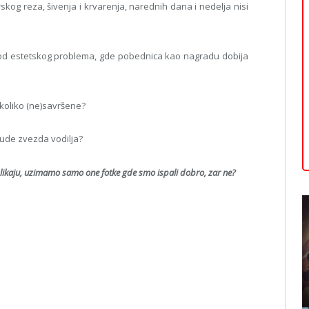
arskog reza, šivenja i krvarenja, narednih dana i nedelja nisi
 od estetskog problema, gde pobednica kao nagradu dobija
i koliko (ne)savršene?
 bude zvezda vodilja?
slikaju, uzimamo samo one fotke gde smo ispali dobro, zar ne?