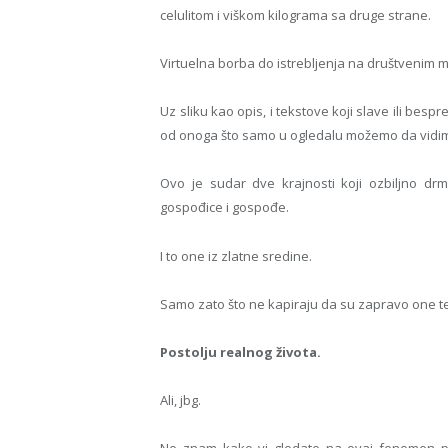
celulitom i viškom kilograma sa druge strane.
Virtuelna borba do istrebljenja na društvenim m
Uz sliku kao opis, i tekstove koji slave ili besp
od onoga što samo u ogledalu možemo da vidi
Ovo je sudar dve krajnosti koji ozbiljno drma
gospođice i gospođe.
I to one iz zlatne sredine.
Samo zato što ne kapiraju da su zapravo one t
Postolju realnog života.
Ali, jbg.