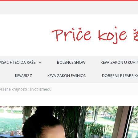
 PISAC HTEO DA KAŽE
BOLENCE SHOW
KEVA ZAKON U KUHIN
KEVABIZZ
KEVA ZAKON FASHION
DOBRE VILE I FABRIK
ršene krajnosti i život između