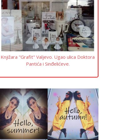
Knjižara "Grafit" Valjevo. Ugao ulica Doktora
Pantića i Sinđelićeve.