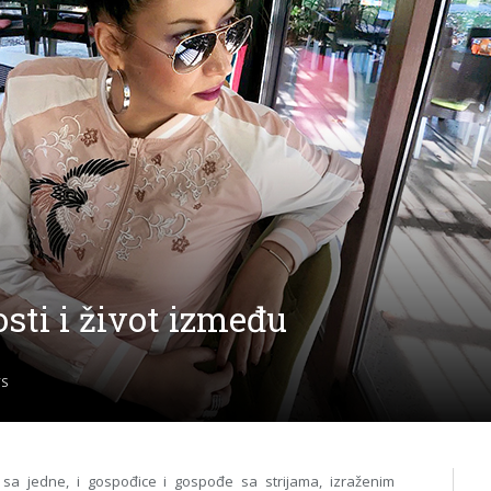
sti i život između
S
sa jedne, i gospođice i gospođe sa strijama, izraženim