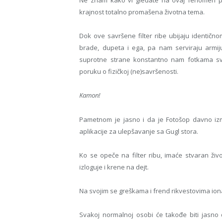
Ne znam kako vi gledate na ovaj fenomen pok
krajnost totalno promašena životna tema.
Dok ove savršene filter ribe ubijaju identičn
brade, dupeta i ega, pa nam serviraju armij
suprotne strane konstantno nam fotkama svoj
poruku o fizičkoj (ne)savršenosti.
Kamon!
Pametnom je jasno i da je Fotošop davno izm
aplikacije za ulepšavanje sa Gugl stora.
Ko se opeče na filter ribu, imaće stvaran ži
izloguje i krene na dejt.
Na svojim se greškama i frend rikvestovima iona
Svakoj normalnoj osobi će takođe biti jasno