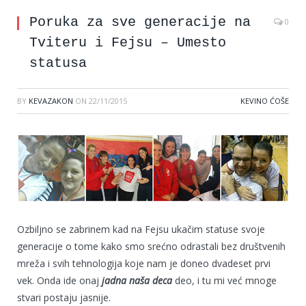
Poruka za sve generacije na
0
Tviteru i Fejsu – Umesto
statusa
BY
KEVAZAKON
ON
22/11/2015
KEVINO ĆOŠE
Ozbiljno se zabrinem kad na Fejsu ukačim statuse svoje
generacije o tome kako smo srećno odrastali bez društvenih
mreža i svih tehnologija koje nam je doneo dvadeset prvi
vek. Onda ide onaj
jadna naša deca
deo, i tu mi već mnoge
stvari postaju jasnije.