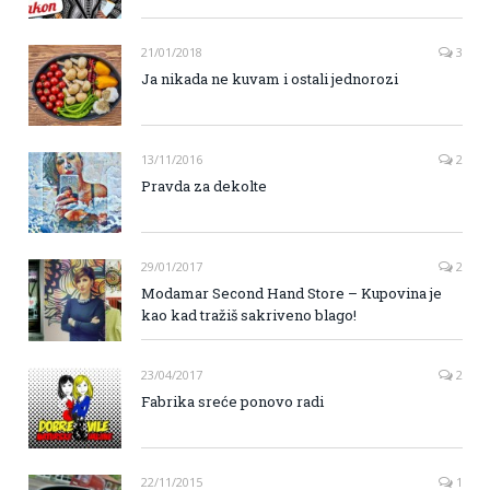
21/01/2018
3
Ja nikada ne kuvam i ostali jednorozi
13/11/2016
2
Pravda za dekolte
29/01/2017
2
Modamar Second Hand Store – Kupovina je
kao kad tražiš sakriveno blago!
23/04/2017
2
Fabrika sreće ponovo radi
22/11/2015
1