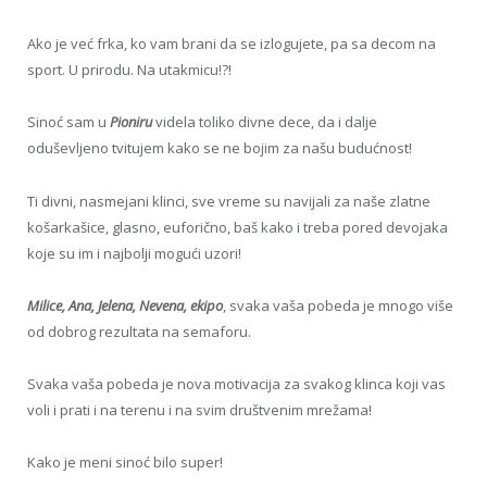
Ako je već frka, ko vam brani da se izlogujete, pa sa decom na
sport. U prirodu. Na utakmicu!?!
Sinoć sam u
Pioniru
videla toliko divne dece, da i dalje
oduševljeno tvitujem kako se ne bojim za našu budućnost!
Ti divni, nasmejani klinci, sve vreme su navijali za naše zlatne
košarkašice, glasno, euforično, baš kako i treba pored devojaka
koje su im i najbolji mogući uzori!
Milice, Ana, Jelena, Nevena, ekipo
, svaka vaša pobeda je mnogo više
od dobrog rezultata na semaforu.
Svaka vaša pobeda je nova motivacija za svakog klinca koji vas
voli i prati i na terenu i na svim društvenim mrežama!
Kako je meni sinoć bilo super!