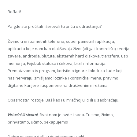
Rođaci!
Pa gde ste pročitali i šerovali tu priču o odrastanju?
Živimo u eri pametnih telefona, super pametnih aplikacija,
aplikacija koje nam kao olakšavaju život (ali ga i kontrolišu), teorija
zavere, androida, blututa, eksternih hard diskova, transfera, usb
memorija, Fejsbuk statusa i čekova, brzih informacija.
Premotavamo tv program, koristimo ignore i block za ljude koji
nas nerviraju, smišljamo lozinke i korisnička imena, pravimo
digitalne karijere i uspomene na društvenim mrežama.
Opasnosti? Postoje. Baš kao i u mračnoj ulici ili u saobraćaju.
Virtuelni ili stvarni
, život nam je ovde i sada. Tu smo, živimo,
prihvatamo, učimo, bekapujemo!
Dobro mi nama došli u dvadeset prvi vek!