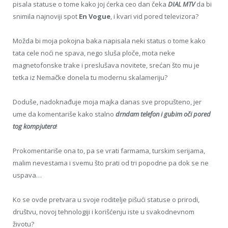
pisala statuse o tome kako joj ćerka ceo dan čeka
DIAL MTV
da bi
snimila najnoviji spot
En Vogue
, i kvari vid pored televizora?
Možda bi moja pokojna baka napisala neki status o tome kako
tata cele noći ne spava, nego sluša ploče, mota neke
magnetofonske trake i preslušava novitete, srećan što mu je
tetka iz Nemačke donela tu modernu skalameriju?
Doduše, nadoknađuje moja majka danas sve propušteno, jer
ume da komentariše kako stalno
drndam telefon i gubim oči pored
tog kompjutera
!
Prokomentariše ona to, pa se vrati farmama, turskim serijama,
malim nevestama i svemu što prati od tri popodne pa dok se ne
uspava…
Ko se ovde pretvara u svoje roditelje pišući statuse o prirodi,
društvu, novoj tehnologiji i korišćenju iste u svakodnevnom
životu?