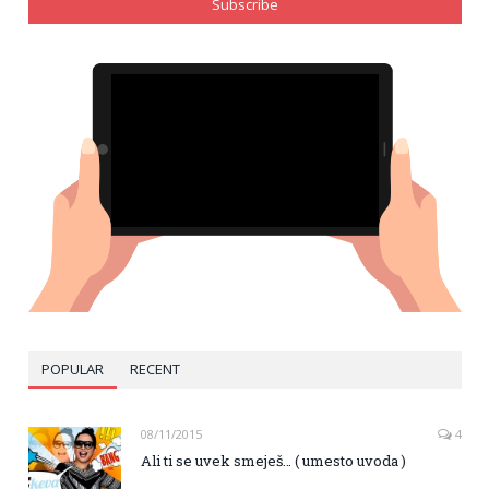
POPULAR
RECENT
08/11/2015
4
Ali ti se uvek smeješ… ( umesto uvoda )