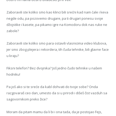
Zaboravili ste koliko smo kao klinci bili srećni kad nam ćale i keva
negde odu, pa pozovemo drugare, pa ti drugari ponesu svoje
džojstike i kasete, pa pikamo igre na Komodoru dok nas ruke ne
zabole?
Zaboravili ste koliko smo para ostavili vlasnicima video klubova,
jer smo zbog plejera i rekordera, tih čuda tehnike, bili glavne face
u kraju?
Fiksni telefon? Bez dvojnika? Još jedno čudo tehnike u našem
hodniku!
Pa još ako si te sreće da kabl dohvati do tvoje sobe? Onda
razgovaraš ceo dan, umesto da si u prirodi i dišeš čist vazduh sa
sagovornikom preko žice?
Moram da pitam mamu da li bi i ona tada, da je postojao Fejs,