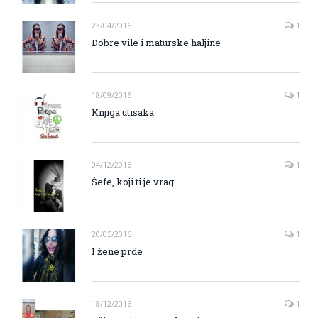
23/04/2016
1
Dobre vile i maturske haljine
18/09/2016
1
Knjiga utisaka
04/12/2016
1
Šefe, koji ti je vrag
20/05/2016
1
I žene prde
18/12/2016
1