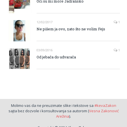
Oči su mi more Jadransko
12/02/2017
1
Ne pišem ja ovo, zato što ne volim Fejs
03/09/2016
1
Od jebača do udvarača
Molimo vas da ne preuzimate slike i tekstove sa
#kevaZakon
sajta bez dozvole i konsultovanja sa autorom (
Vesna Zakonović
Arežina
).