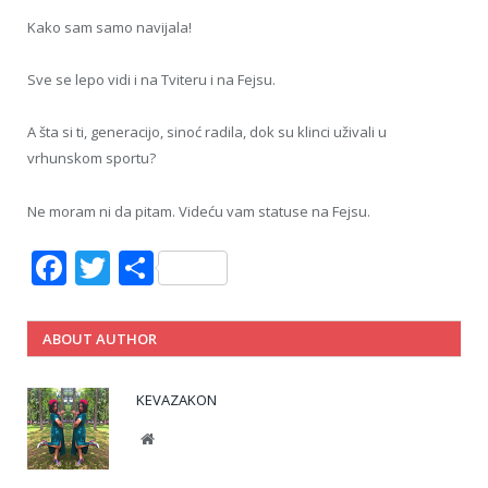
Kako sam samo navijala!
Sve se lepo vidi i na Tviteru i na Fejsu.
A šta si ti, generacijo, sinoć radila, dok su klinci uživali u
vrhunskom sportu?
Ne moram ni da pitam. Videću vam statuse na Fejsu.
Facebook
Twitter
Share
ABOUT AUTHOR
KEVAZAKON
Website