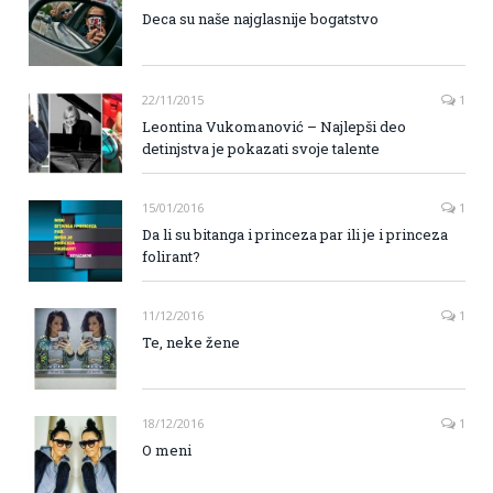
Deca su naše najglasnije bogatstvo
22/11/2015
1
Leontina Vukomanović – Najlepši deo
detinjstva je pokazati svoje talente
15/01/2016
1
Da li su bitanga i princeza par ili je i princeza
folirant?
11/12/2016
1
Te, neke žene
18/12/2016
1
O meni