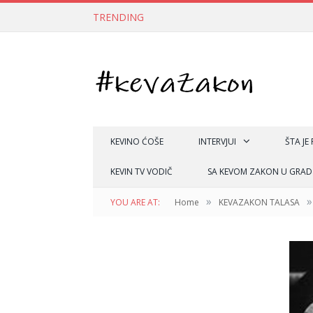
TRENDING
KEVINO ĆOŠE
INTERVJUI
ŠTA JE
KEVIN TV VODIČ
SA KEVOM ZAKON U GRAD
»
»
YOU ARE AT:
Home
KEVAZAKON TALASA