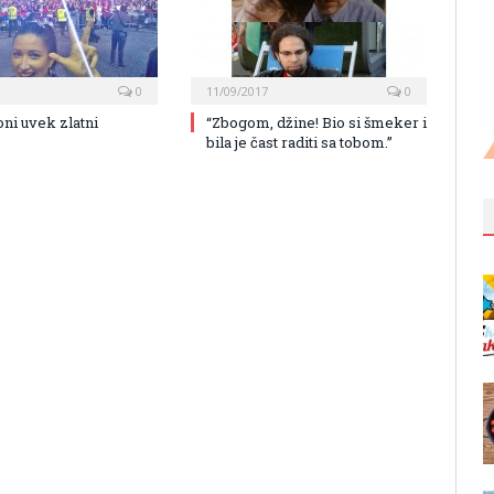
0
11/09/2017
0
oni uvek zlatni
“Zbogom, džine! Bio si šmeker i
bila je čast raditi sa tobom.”