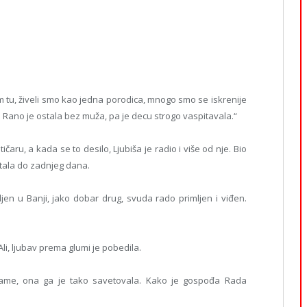
m tu, živeli smo kao jedna porodica, mnogo smo se iskrenije
. Rano je ostala bez muža, pa je decu strogo vaspitavala.“
čaru, a kada se to desilo, Ljubiša je radio i više od nje. Bio
ostala do zadnjeg dana.
ljen u Banji, jako dobar drug, svuda rado primljen i viđen.
Ali, ljubav prema glumi je pobedila.
 mame, ona ga je tako savetovala. Kako je gospođa Rada