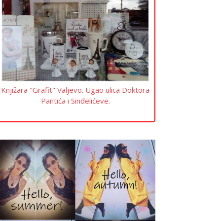
Knjižara "Grafit" Valjevo. Ugao ulica Doktora
Pantića i Sinđelićeve.