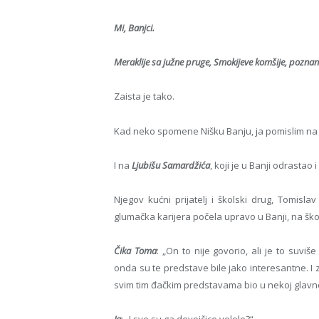
Mi, Banjci.
Meraklije sa južne pruge, Smokijeve komšije, poznani
Zaista je tako.
Kad neko spomene Nišku Banju, ja pomislim na t
I na
Ljubišu Samardžića
, koji je u Banji odrastao
Njegov kućni prijatelj i školski drug, Tomislav
glumačka karijera počela upravo u Banji, na šk
Čika Toma
: „On to nije govorio, ali je to suvi
onda su te predstave bile jako interesantne. I zna
svim tim đačkim predstavama bio u nekoj glavnoj 