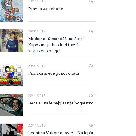
13/11/2016
2
Pravda za dekolte
29/01/2017
2
Modamar Second Hand Store –
Kupovina je kao kad tražiš
sakriveno blago!
23/04/2017
2
Fabrika sreće ponovo radi
22/11/2015
1
Deca su naše najglasnije bogatstvo
22/11/2015
1
Leontina Vukomanović – Najlepši