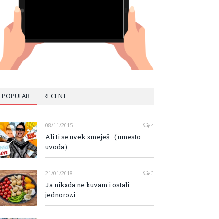
POPULAR
RECENT
08/11/2015
4
Ali ti se uvek smeješ… ( umesto
uvoda )
21/01/2018
3
Ja nikada ne kuvam i ostali
jednorozi