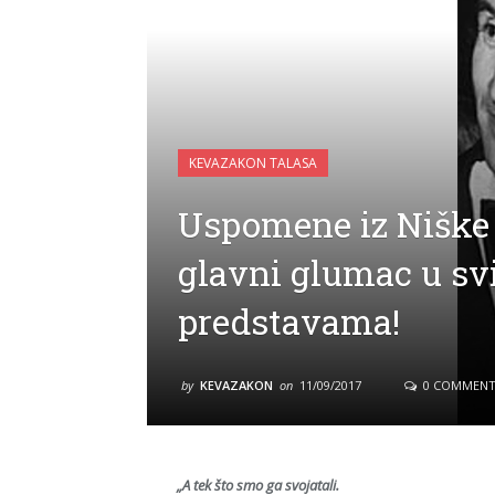
KEVAZAKON TALASA
Uspomene iz Niške B
glavni glumac u s
predstavama!
by
KEVAZAKON
on
11/09/2017
0 COMMENT
„A tek što smo ga svojatali.