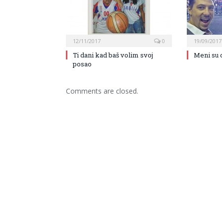
12/11/2017
0
19/09/2017
Ti dani kad baš volim svoj
Meni su 
posao
Comments are closed.