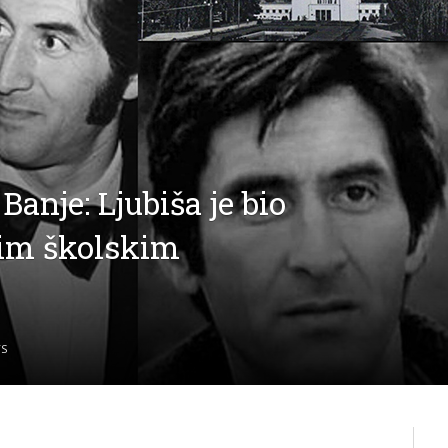
anje: Ljubiša je bio
vim školskim
S