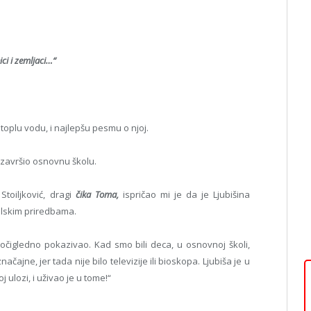
ci i zemljaci…“
oplu vodu, i najlepšu pesmu o njoj.
 i završio osnovnu školu.
 Stoiljković, dragi
čika Toma,
ispričao mi je da je Ljubišina
olskim priredbama.
še očigledno pokazivao. Kad smo bili deca, u osnovnoj školi,
čajne, jer tada nije bilo televizije ili bioskopa. Ljubiša je u
ulozi, i uživao je u tome!“