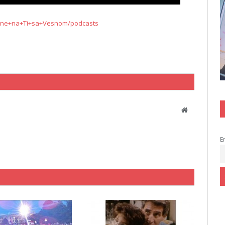
odne+na+Ti+sa+Vesnom/podcasts
Website
E