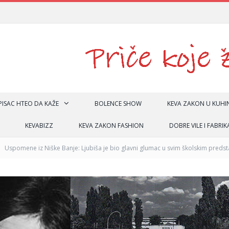
 PISAC HTEO DA KAŽE
BOLENCE SHOW
KEVA ZAKON U KUHIN
KEVABIZZ
KEVA ZAKON FASHION
DOBRE VILE I FABRIK
Uspomene iz Niške Banje: Ljubiša je bio glavni glumac u svim školskim preds