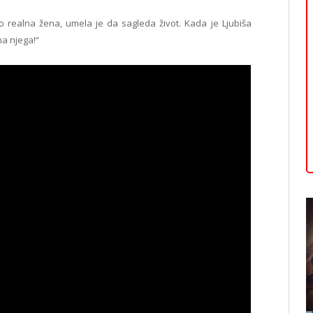
ko realna žena, umela je da sagleda život. Kada je Ljubiša
na njega!“