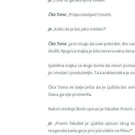
Ja
: „I sve su ga devojčice volele?“
Čika Toma
: „Pretpostavljam“(smeh).
Ja
: „Kažu da je bio jako vredan?“
Čika Toma
: „Ja to mogu da vam potvrdim. Bio sa
družili. Njegova majka je bila neverovatna žena
Ljubišina majka se dugo borila da otvori poslasti
je i vredan i preduzimljiv. Ta karakteristika je 
Čika Toma mi dalje priča da je Ljubiša bio omi
Slava ga nije promenila.
Nakon srednje škole upisao je fakultet. Pravni. 
Ja
: „Pravni fakultet je Ljubiša upisao zbog
reagovala kada ga je prvi put videla na filmu?“