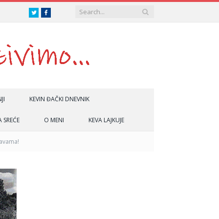
Twitter
Facebook
JI
KEVIN ĐAČKI DNEVNIK
A SREĆE
O MENI
KEVA LAJKUJE
tavama!