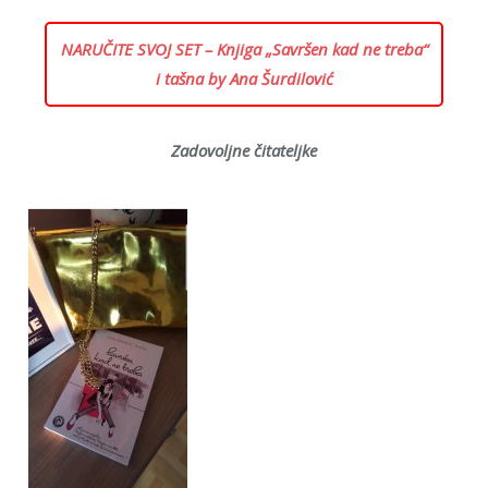
NARUČITE SVOJ SET – Knjiga „Savršen kad ne treba“
i tašna by Ana Šurdilović
Zadovoljne čitateljke