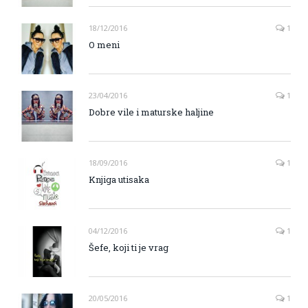
18/12/2016
1
O meni
23/04/2016
1
Dobre vile i maturske haljine
18/09/2016
1
Knjiga utisaka
04/12/2016
1
Šefe, koji ti je vrag
20/05/2016
1