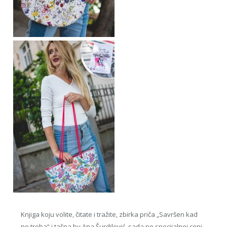
Knjiga koju volite, čitate i tražite, zbirka priča „Savršen kad
ne treba“ i tašna by Ana Šurdilović, sada po specijalnoj ceni