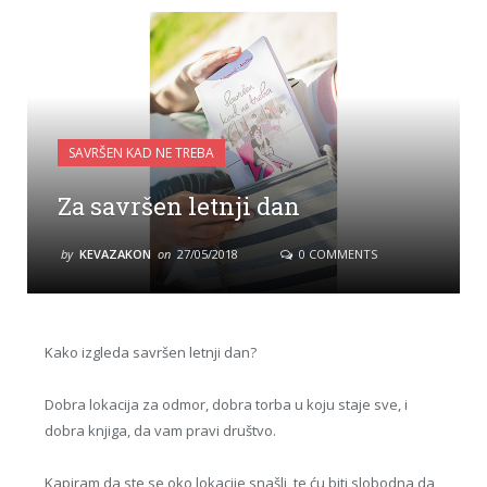
SAVRŠEN KAD NE TREBA
Za savršen letnji dan
by
KEVAZAKON
on
27/05/2018
0 COMMENTS
Kako izgleda savršen letnji dan?
Dobra lokacija za odmor, dobra torba u koju staje sve, i
dobra knjiga, da vam pravi društvo.
Kapiram da ste se oko lokacije snašli, te ću biti slobodna da