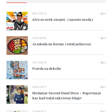
08/11/2015
4
Ali ti se uvek smeješ… ( umesto uvoda )
21/01/2018
3
Ja nikada ne kuvam i ostali jednorozi
13/11/2016
2
Pravda za dekolte
29/01/2017
2
Modamar Second Hand Store – Kupovina je
kao kad tražiš sakriveno blago!
23/04/2017
2