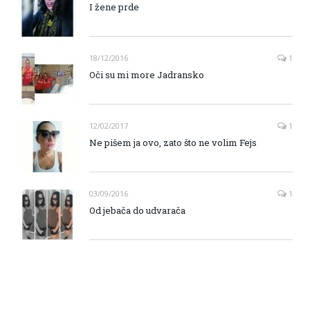
I žene prde
18/12/2016
1
Oči su mi more Jadransko
12/02/2017
1
Ne pišem ja ovo, zato što ne volim Fejs
03/09/2016
1
Od jebača do udvarača