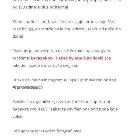
od 1300 dinara plus poštarina!
Klikom na link ispod, sami birate dizajn torbe u kojoj Vas
čeka knjiga, a set stiže na kućnu adresu u roku od nekoliko
dana!
Plaćanje je pouzećem, a utiske čekamo na Instagram
profilima:
kevazakon
i
Tašna by Ana Šurdilović
gde
takođe možete da naručite svoj set.
Utiske delimo na Instagramu i Fejsu uz obavezan hešteg
#savrsenletnjidan
.
Količine su ograničene, i zato požurite i po super ceni
nabavite svoj set. Ili izaberite savršen poklon za one koje
volite.
Radujem se letu i vašim fotografijama.