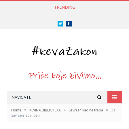
TRENDING
Twitter
Facebook
NAVIGATE
»
»
»
Home
KEVINA BIBLIOTEKA
Savršen kad ne treba
Za
savršen letnji dan