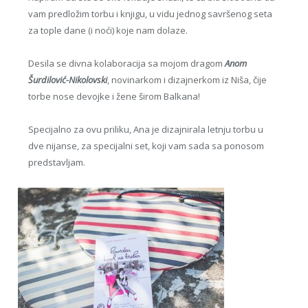
vam predložim torbu i knjigu, u vidu jednog savršenog seta
za tople dane (i noći) koje nam dolaze.
Desila se divna kolaboracija sa mojom dragom
Anom
Šurdilović-Nikolovski
, novinarkom i dizajnerkom iz Niša, čije
torbe nose devojke i žene širom Balkana!
Specijalno za ovu priliku, Ana je dizajnirala letnju torbu u
dve nijanse, za specijalni set, koji vam sada sa ponosom
predstavljam.