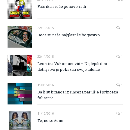
Fabrika sreće ponovo radi
22/11/2015
1
Deca su naše najglasnije bogatstvo
22/11/2015
1
Leontina Vukomanović – Najlepši deo
detinjstva je pokazati svoje talente
15/01/2016
1
Da li su bitanga i princeza par ili je i princeza
folirant?
11/12/2016
1
Te, neke žene