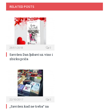
RELATED POSTS
28/01/2018
0
Savršen Dan ljubavi uz vino i
zbirku priča
22/10/2017
0
„Savršen kad ne treba“ na