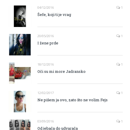
04/12/2016
1
Šefe, koji ti je vrag
20/05/2016
1
I žene prde
18/12/2016
1
Oči su mi more Jadransko
12/02/2017
1
Ne pišem ja ovo, zato što ne volim Fejs
03/09/2016
1
Od jebača do udvarača