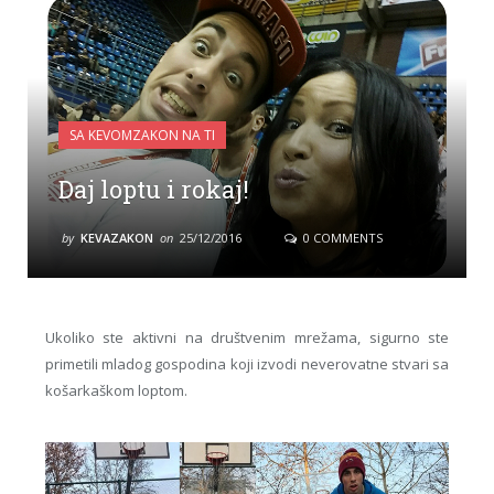
SA KEVOMZAKON NA TI
Daj loptu i rokaj!
by
KEVAZAKON
on
25/12/2016
0 COMMENTS
Ukoliko ste aktivni na društvenim mrežama, sigurno ste
primetili mladog gospodina koji izvodi neverovatne stvari sa
košarkaškom loptom.