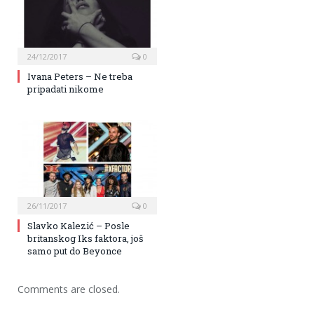
24/12/2017
0
Ivana Peters – Ne treba
pripadati nikome
26/11/2017
0
Slavko Kalezić – Posle
britanskog Iks faktora, još
samo put do Beyonce
Comments are closed.