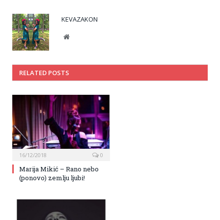
KEVAZAKON
Website
RELATED POSTS
16/12/2018
0
Marija Mikić – Rano nebo
(ponovo) zemlju ljubi!