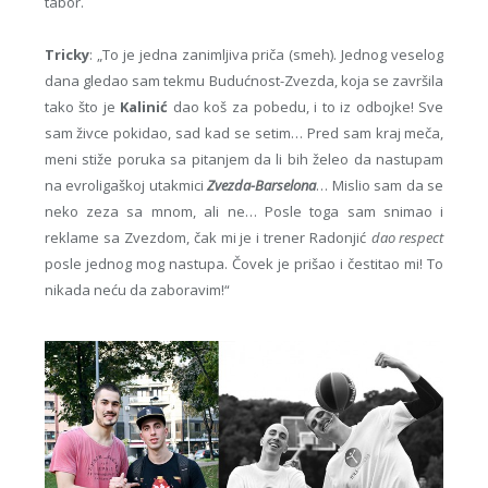
tabor.
Tricky
: „To je jedna zanimljiva priča (smeh). Jednog veselog
dana gledao sam tekmu Budućnost-Zvezda, koja se završila
tako što je
Kalinić
dao koš za pobedu, i to iz odbojke! Sve
sam živce pokidao, sad kad se setim… Pred sam kraj meča,
meni stiže poruka sa pitanjem da li bih želeo da nastupam
na evroligaškoj utakmici
Zvezda-Barselona
… Mislio sam da se
neko zeza sa mnom, ali ne… Posle toga sam snimao i
reklame sa Zvezdom, čak mi je i trener Radonjić
dao respect
posle jednog mog nastupa. Čovek je prišao i čestitao mi! To
nikada neću da zaboravim!“