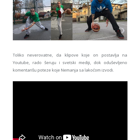
Toliko neverovatne, da klipove koje on postavlja na
Youtube, rado šeruju i svetski mediji, dok oduševljeno
komentarišu poteze koje Nemanja sa lakoćom izvodi.