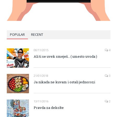
POPULAR
RECENT
08/11/2015
4
Ali ti se uvek smeješ… ( umesto uvoda )
21/01/2018
3
Ja nikada ne kuvam i ostali jednorozi
13/11/2016
2
Pravda za dekolte