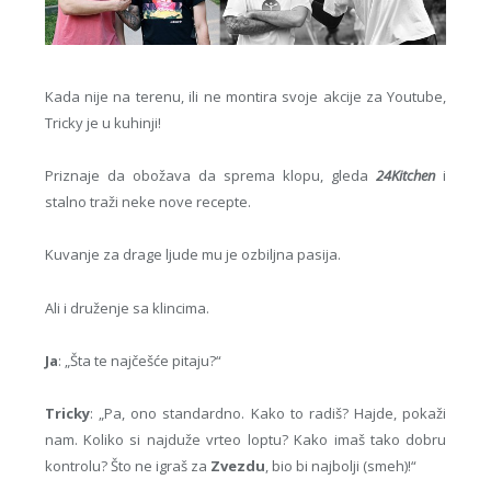
Kada nije na terenu, ili ne montira svoje akcije za Youtube,
Tricky je u kuhinji!
Priznaje da obožava da sprema klopu, gleda
24Kitchen
i
stalno traži neke nove recepte.
Kuvanje za drage ljude mu je ozbiljna pasija.
Ali i druženje sa klincima.
Ja
: „Šta te najčešće pitaju?“
Tricky
: „Pa, ono standardno. Kako to radiš? Hajde, pokaži
nam. Koliko si najduže vrteo loptu? Kako imaš tako dobru
kontrolu? Što ne igraš za
Zvezdu
, bio bi najbolji (smeh)!“