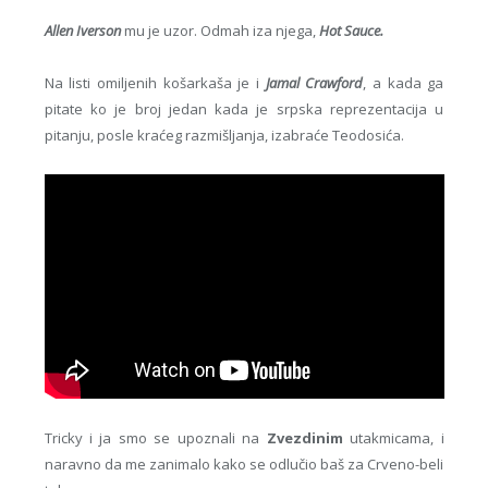
Allen Iverson
mu je uzor. Odmah iza njega,
Hot Sauce.
Na listi omiljenih košarkaša je i
Jamal Crawford
, a kada ga
pitate ko je broj jedan kada je srpska reprezentacija u
pitanju, posle kraćeg razmišljanja, izabraće Teodosića.
Tricky i ja smo se upoznali na
Zvezdinim
utakmicama, i
naravno da me zanimalo kako se odlučio baš za Crveno-beli