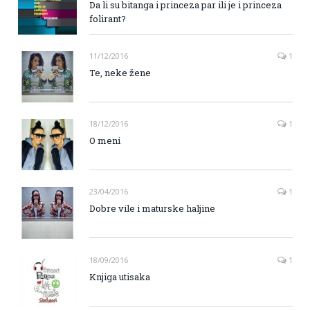
Da li su bitanga i princeza par ili je i princeza
folirant?
11/12/2016
1
Te, neke žene
18/12/2016
1
O meni
23/04/2016
1
Dobre vile i maturske haljine
18/09/2016
1
Knjiga utisaka