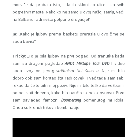
motiviše da probaju isto, i da ih skloni sa ulice i sa svih
pogrešnih mesta. Neko ko ne samo u ovoj našoj zemlji, već i
na Balkanu radi nešto potpuno drugačije!“
Ja
: „Kako je ljubav prema basketu prerasla u ovo čime se
sada baviš?“
Tricky
: „To je bila ljubav na prvi pogled. Od trenutka kada
sam sa drugom pogledao
AND1 Mixtape Tour DVD
I video
sada svog omiljenog
stritbolera Hot Sauce-a.
Nije mi bilo
dobro dok sam kontao šta radi čovek, i već tada sam sebi
rekao da će to biti i moj poziv. Nije mi bilo teško da vežbam i
po pet sati dnevno, kako bih naučio tu neku osnovu. Prvo
sam savladao famozni
Boomerang
pomenutog mi idola.
Onda su krenuli trikovi i kombinacije.