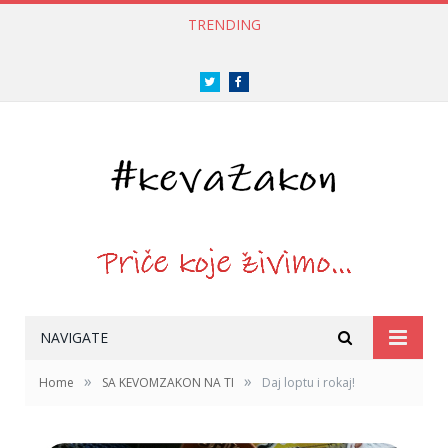
TRENDING
Twitter
Facebook
NAVIGATE
»
»
Home
SA KEVOMZAKON NA TI
Daj loptu i rokaj!