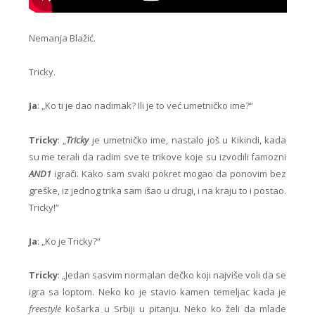
Nemanja Blažić.
Tricky.
Ja
: „Ko ti je dao nadimak? Ili je to već umetničko ime?“
Tricky
: „
Tricky
je umetničko ime, nastalo još u Kikindi, kada
su me terali da radim sve te trikove koje su izvodili famozni
AND1
igrači. Kako sam svaki pokret mogao da ponovim bez
greške, iz jednog trika sam išao u drugi, i na kraju to i postao.
Tricky!“
Ja
: „Ko je Tricky?“
Tricky
: „Jedan sasvim normalan dečko koji najviše voli da se
igra sa loptom. Neko ko je stavio kamen temeljac kada je
freestyle
košarka u Srbiji u pitanju. Neko ko želi da mlade