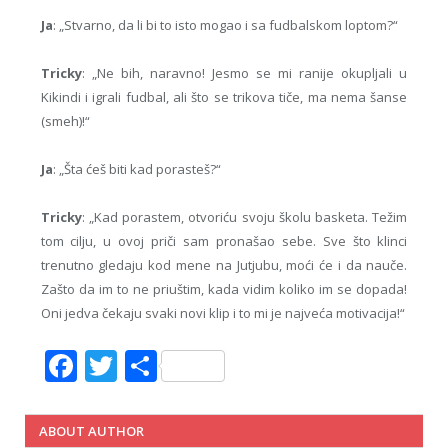
Ja
: „Stvarno, da li bi to isto mogao i sa fudbalskom loptom?“
Tricky
: „Ne bih, naravno! Jesmo se mi ranije okupljali u
Kikindi i igrali fudbal, ali što se trikova tiče, ma nema šanse
(smeh)!“
Ja
: „Šta ćeš biti kad porasteš?“
Tricky
: „Kad porastem, otvoriću svoju školu basketa. Težim
tom cilju, u ovoj priči sam pronašao sebe. Sve što klinci
trenutno gledaju kod mene na Jutjubu, moći će i da nauče.
Zašto da im to ne priuštim, kada vidim koliko im se dopada!
Oni jedva čekaju svaki novi klip i to mi je najveća motivacija!“
Facebook
Twitter
Share
ABOUT AUTHOR