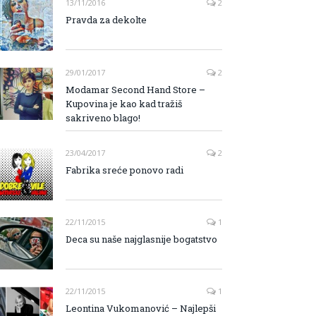
13/11/2016
2
Pravda za dekolte
29/01/2017
2
Modamar Second Hand Store –
Kupovina je kao kad tražiš
sakriveno blago!
23/04/2017
2
Fabrika sreće ponovo radi
22/11/2015
1
Deca su naše najglasnije bogatstvo
22/11/2015
1
Leontina Vukomanović – Najlepši