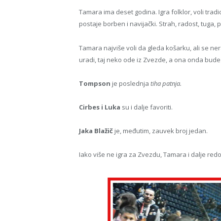
Tamara ima deset godina. Igra folklor, voli tradi
postaje borben i navijački. Strah, radost, tuga
Tamara najviše voli da gleda košarku, ali se nera
uradi, taj neko ode iz Zvezde, a ona onda bude
Tompson
je poslednja
tiha patnja.
Cirbes i Luka
su i dalje favoriti.
Jaka Blažič
je, međutim, zauvek broj jedan.
Iako više ne igra za Zvezdu, Tamara i dalje red