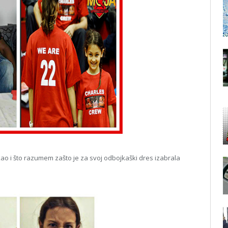
o i što razumem zašto je za svoj odbojkaški dres izabrala