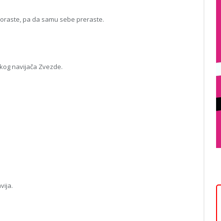
poraste, pa da samu sebe preraste.
ikog navijača Zvezde.
vija.