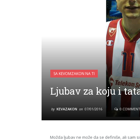
SA KEVOMZAKON NA TI
Ljubav za koju i tat
by
KEVAZAKON
on
07/01/2016
0 COMMENT
Možda ljubav ne može da se definiše, ali sam s