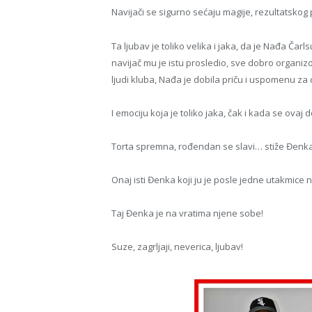
Navijači se sigurno sećaju magije, rezultatskog
Ta ljubav je toliko velika i jaka, da je Nađa Čar
navijač mu je istu prosledio, sve dobro organiz
ljudi kluba, Nađa je dobila priču i uspomenu za 
I emociju koja je toliko jaka, čak i kada se ovaj
Torta spremna, rođendan se slavi… stiže Đenka
Onaj isti Đenka koji ju je posle jedne utakmice 
Taj Đenka je na vratima njene sobe!
Suze, zagrljaji, neverica, ljubav!