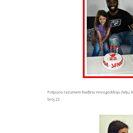
Potpuno razumem Nađinu novogodišnju želju, ka
broj 22.