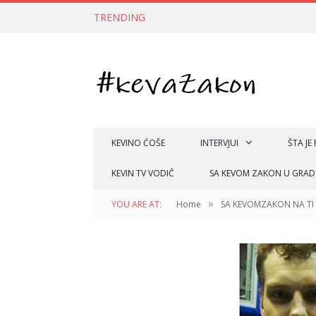
TRENDING
KEVINO ĆOŠE
INTERVJUI
ŠTA JE
KEVIN TV VODIČ
SA KEVOM ZAKON U GRAD
»
YOU ARE AT:
Home
SA KEVOMZAKON NA TI