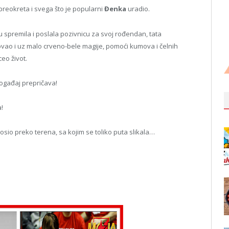
 preokreta i svega što je popularni
Đenka
uradio.
lsu spremila i poslala pozivnicu za svoj rođendan, tata
ovao i uz malo crveno-bele magije, pomoći kumova i čelnih
ceo život.
 događaj prepričava!
!
nosio preko terena, sa kojim se toliko puta slikala…