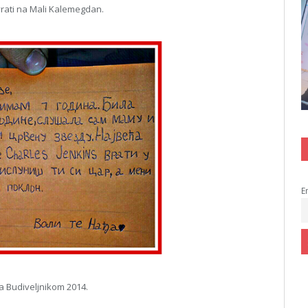
 vrati na Mali Kalemegdan.
E
a Budiveljnikom 2014.