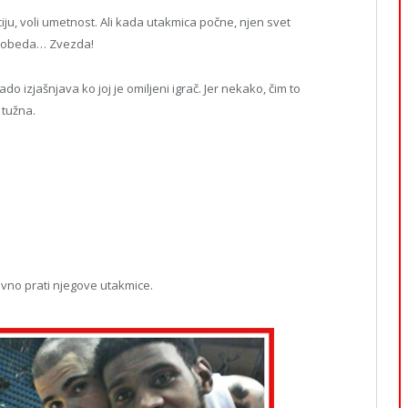
ciju, voli umetnost. Ali kada utakmica počne, njen svet
, pobeda… Zvezda!
do izjašnjava ko joj je omiljeni igrač. Jer nekako, čim to
 tužna.
ovno prati njegove utakmice.