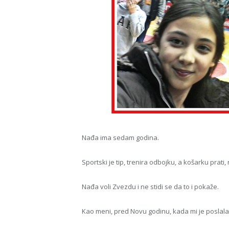
Nađa ima sedam godina.
Sportski je tip, trenira odbojku, a košarku prati
Nađa voli Zvezdu i ne stidi se da to i pokaže.
Kao meni, pred Novu godinu, kada mi je posla