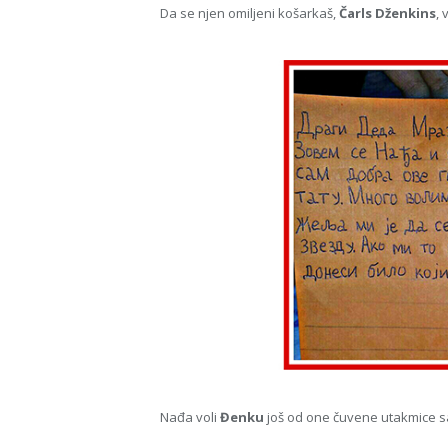
Da se njen omiljeni košarkaš,
Čarls Dženkins
,
Nađa voli
Đenku
još od one čuvene utakmice s