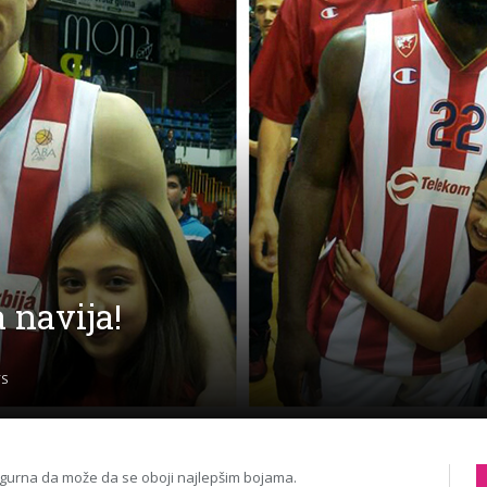
a navija!
S
igurna da može da se oboji najlepšim bojama.