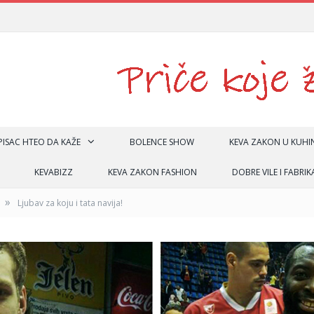
 PISAC HTEO DA KAŽE
BOLENCE SHOW
KEVA ZAKON U KUHIN
KEVABIZZ
KEVA ZAKON FASHION
DOBRE VILE I FABRIK
»
Ljubav za koju i tata navija!