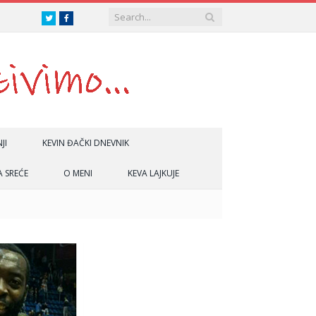
Twitter
Facebook
JI
KEVIN ĐAČKI DNEVNIK
A SREĆE
O MENI
KEVA LAJKUJE