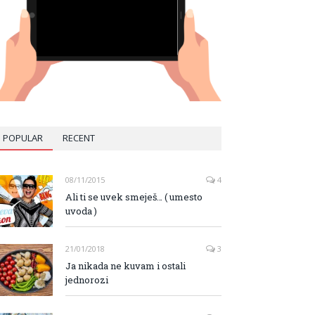
POPULAR
RECENT
08/11/2015
4
Ali ti se uvek smeješ… ( umesto
uvoda )
21/01/2018
3
Ja nikada ne kuvam i ostali
jednorozi