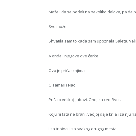
Može i da se podeli na nekoliko delova, pa da 
Sve može.
Shvatila sam to kada sam upoznala Saleta. Vel
A onda i njegove dve ćerke.
Ovo je priča o njima.
O Tamari i Nađi.
Priča o velikoj ljubavi. Onoj za ceo život.
Koju ni tata ne brani, već joj daje krila i za nju na
I sa tribina. I sa svakog drugog mesta.