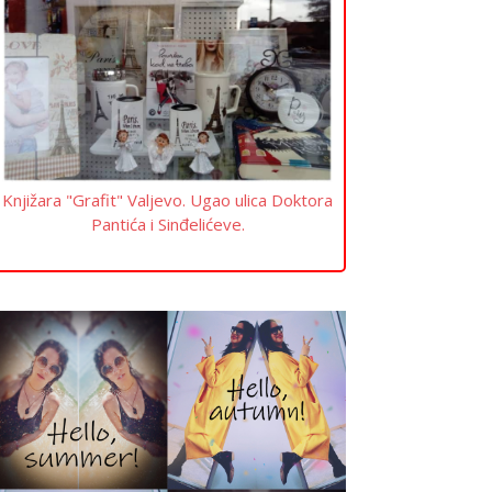
Knjižara "Grafit" Valjevo. Ugao ulica Doktora
Pantića i Sinđelićeve.