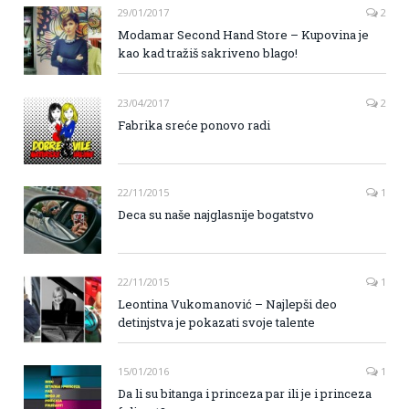
29/01/2017
2
Modamar Second Hand Store – Kupovina je
kao kad tražiš sakriveno blago!
23/04/2017
2
Fabrika sreće ponovo radi
22/11/2015
1
Deca su naše najglasnije bogatstvo
22/11/2015
1
Leontina Vukomanović – Najlepši deo
detinjstva je pokazati svoje talente
15/01/2016
1
Da li su bitanga i princeza par ili je i princeza