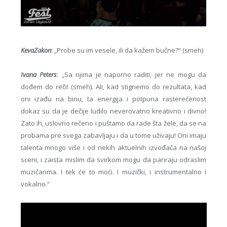
KevaZakon
: „Probe su im vesele, ili da kažem bučne?“ (smeh)
Ivana Peters
: „Sa njima je naporno raditi, jer ne mogu da
dođem do reči! (smeh). Ali, kad stignemo do rezultata, kad
oni izađu na binu, ta energija i potpuna rasterećenost
dokaz su da je dečije ludilo neverovatno kreativno i divno!
Zato ih, uslovno rečeno i puštamo da rade šta žele, da se na
probama pre svega zabavljaju i da u tome uživaju! Oni imaju
talenta mnogo više i od nekih aktuelnih izvođača na našoj
sceni, i zaista mislim da svirkom mogu da pariraju odraslim
muzičarima. I tek će to moći. I muzički, i instrumentalno i
vokalno.“