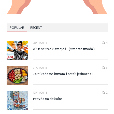
POPULAR
RECENT
08/11/2015
4
Ali ti se uvek smeješ… ( umesto uvoda )
21/01/2018
3
Ja nikada ne kuvam i ostali jednorozi
13/11/2016
2
Pravda za dekolte