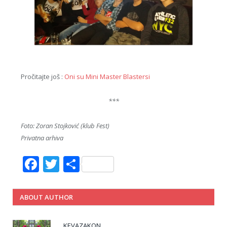
Pročitajte još :
Oni su Mini Master Blastersi
***
Foto: Zoran Stojković (klub Fest)
Privatna arhiva
Facebook
Twitter
Share
ABOUT AUTHOR
KEVAZAKON