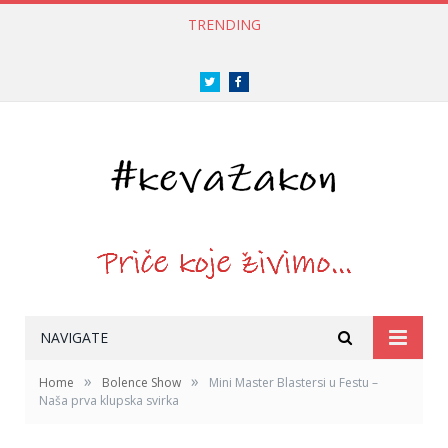
TRENDING
Twitter
Facebook
NAVIGATE
»
»
Home
Bolence Show
Mini Master Blastersi u Festu –
Naša prva klupska svirka