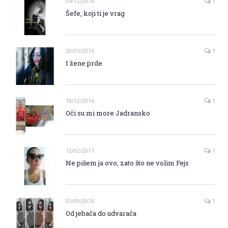
04/12/2016
1
Šefe, koji ti je vrag
20/05/2016
1
I žene prde
18/12/2016
1
Oči su mi more Jadransko
12/02/2017
1
Ne pišem ja ovo, zato što ne volim Fejs
03/09/2016
1
Od jebača do udvarača