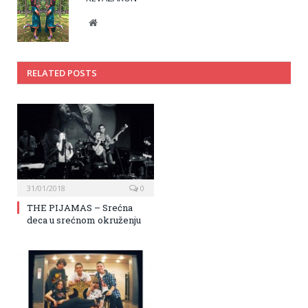
Website
RELATED POSTS
31/01/2018
0
THE PIJAMAS – Srećna
deca u srećnom okruženju