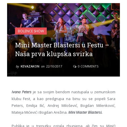
BOLENCE SHOW
Mini Master Blastersi u Festu –
Naša prva klupska svirka
by
KEVAZAKON
on
22/10/2017
0 COMMENTS
Ivana Peters
je sa svojim bendom nastupala u zemunskom
klubu Fest, a kao predgrupa na binu su se popeli Sara
Peters, Emilija Ilić, Andrej Milošević, Bogdan Milenković,
Mateja Mićević i Bogdan Arežina.
Mini Master Blastersi.
Publika je u trenutku ostala zbunjena, ali čim su
Minići