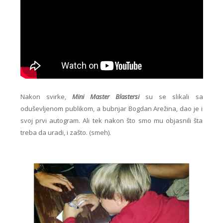
Nakon svirke,
Mini Master Blastersi
su se slikali sa
oduševljenom publikom, a bubnjar Bogdan Arežina, dao je i
svoj prvi autogram. Ali tek nakon što smo mu objasnili šta
treba da uradi, i zašto. (smeh).