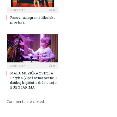
28/05/2017
0
Fanovi, autogrami i školska
proslava
23/04/2017
0
MALA MUZIČKA ZVEZDA
Bogdan (7) još nema ocene u
đačkoj knjižici, a drži lekcije
BUBNJARIMA
Comments are closed.