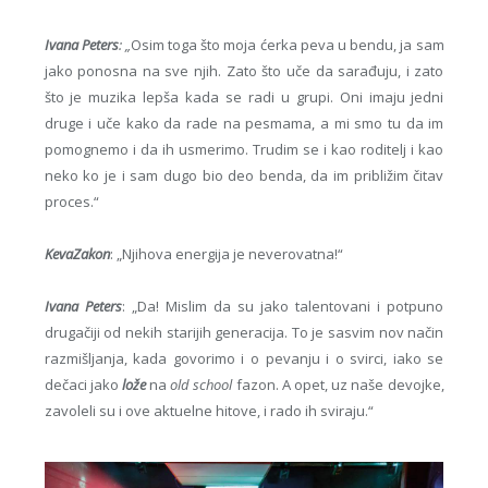
Ivana Peters
: „
Osim toga što moja ćerka peva u bendu, ja sam
jako ponosna na sve njih. Zato što uče da sarađuju, i zato
što je muzika lepša kada se radi u grupi. Oni imaju jedni
druge i uče kako da rade na pesmama, a mi smo tu da im
pomognemo i da ih usmerimo. Trudim se i kao roditelj i kao
neko ko je i sam dugo bio deo benda, da im približim čitav
proces.“
KevaZakon
: „Njihova energija je neverovatna!“
Ivana Peters
: „Da! Mislim da su jako talentovani i potpuno
drugačiji od nekih starijih generacija. To je sasvim nov način
razmišljanja, kada govorimo i o pevanju i o svirci, iako se
dečaci jako
lože
na
old school
fazon. A opet, uz naše devojke,
zavoleli su i ove aktuelne hitove, i rado ih sviraju.“