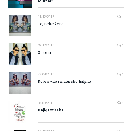
folirant?
11/12/2016
1
Te, neke žene
18/12/2016
1
O meni
23/04/2016
1
Dobre vile i maturske haljine
18/09/2016
1
Knjiga utisaka