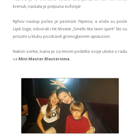
krenuli, nastala je potpuna euforija!
Njihov nastup počeo je pesmom
Pepersa,
a onda su posle
Lejdi Gage
, odsvirali i hit
Nirvane
„Smells like teen spirit“ što su
prisutni u klubu pozdravili gromoglasnim aplauzom.
Nakon svirke, Ivana je sa mnom podelila svoje utiske o radu
sa
Mini Master Blastersima.