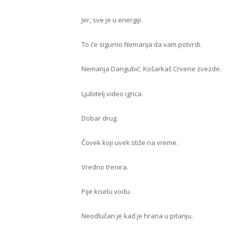
Jer, sve je u energiji.
To će sigurno Nemanja da vam potvrdi.
Nemanja Dangubić. Košarkaš Crvene zvezde.
Ljubitelj video igrica.
Dobar drug.
Čovek koji uvek stiže na vreme.
Vredno trenira.
Pije kiselu vodu.
Neodlučan je kad je hrana u pitanju.