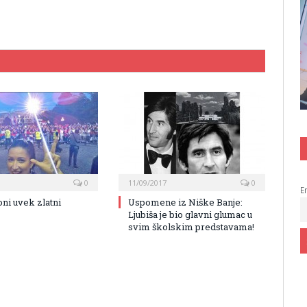
0
11/09/2017
0
E
oni uvek zlatni
Uspomene iz Niške Banje:
Ljubiša je bio glavni glumac u
svim školskim predstavama!