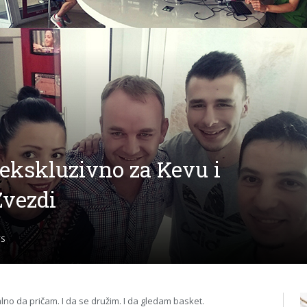
ekskluzivno za Kevu i
Zvezdi
S
alno da pričam. I da se družim. I da gledam basket.