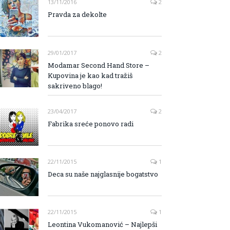
13/11/2016
2
Pravda za dekolte
29/01/2017
2
Modamar Second Hand Store –
Kupovina je kao kad tražiš
sakriveno blago!
23/04/2017
2
Fabrika sreće ponovo radi
22/11/2015
1
Deca su naše najglasnije bogatstvo
22/11/2015
1
Leontina Vukomanović – Najlepši