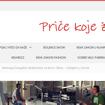
 PISAC HTEO DA KAŽE
BOLENCE SHOW
KEVA ZAKON U KUHIN
KEVABIZZ
KEVA ZAKON FASHION
DOBRE VILE I FABRIK
Nemanja Dangubić ekskluzivno za Kevu i Stevu – Ostajem u Zvezdi