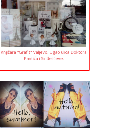
Knjižara "Grafit" Valjevo. Ugao ulica Doktora
Pantića i Sinđelićeve.