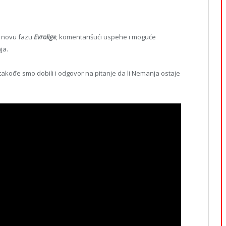
d novu fazu
Evrolige
, komentarišući uspehe i moguće
ja.
 takođe smo dobili i odgovor na pitanje da li Nemanja ostaje