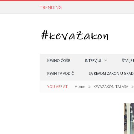
TRENDING
KEVINO ĆOŠE
INTERVJUI
ŠTA JE
KEVIN TV VODIČ
SA KEVOM ZAKON U GRAD
»
»
YOU ARE AT:
Home
KEVAZAKON TALASA