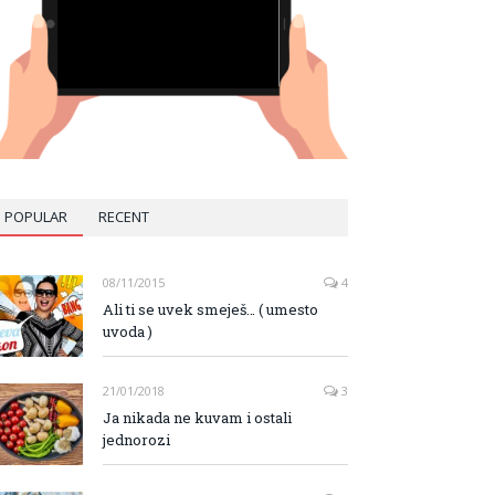
POPULAR
RECENT
08/11/2015
4
Ali ti se uvek smeješ… ( umesto
uvoda )
21/01/2018
3
Ja nikada ne kuvam i ostali
jednorozi