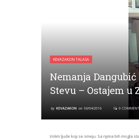
KEVAZAKON TALASA
Nemanja Dangubić 
Stevu – Ostajem u 
by
KEVAZAKON
on
06/04/2016
0 COMMENT
Volim ljude koji se smeju. Sa njima bih mogla st