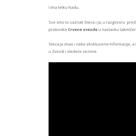
I ima tetku Nadu.
Sve smo to saznali Steva i ja, u razgovoru pre
protivnike
Crvene zvezde
u nastavku takmičen
Steva je imao i neke ekskluzivne informacije, a
u Zvezdi i sledeće sezone.