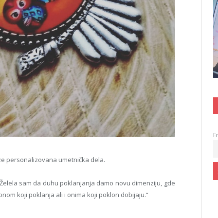
E
laze personalizovana umetnička dela.
at. Želela sam da duhu poklanjanja damo novu dimenziju, gde
i onom koji poklanja ali i onima koji poklon dobijaju.“