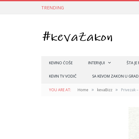
TRENDING
KEVINO ĆOŠE
INTERVJUI
ŠTA JE
KEVIN TV VODIČ
SA KEVOM ZAKON U GRAD
»
»
YOU ARE AT:
Home
kevaBizz
Privezak 