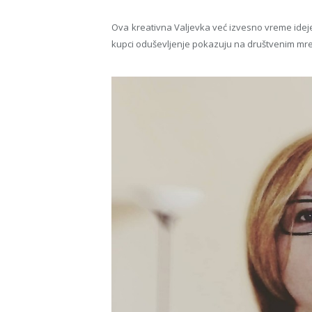
Ova kreativna Valjevka već izvesno vreme ideje
kupci oduševljenje pokazuju na društvenim mrež