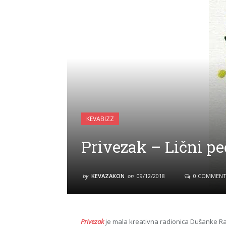
KEVABIZZ
Privezak – Lični p
by
KEVAZAKON
on
09/12/2018
0 COMMENT
Privezak
je mala kreativna radionica Dušanke Ra