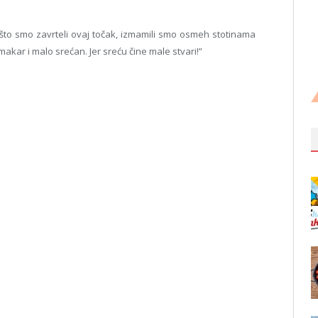
ošto smo zavrteli ovaj točak, izmamili smo osmeh stotinama
makar i malo srećan. Jer sreću čine male stvari!”