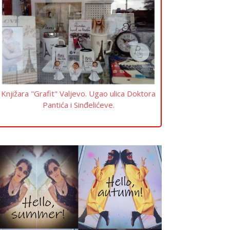
Knjižara "Grafit" Valjevo. Ugao ulica Doktora
Pantića i Sinđelićeve.