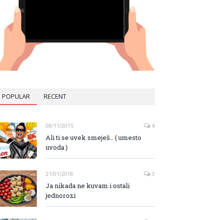
POPULAR
RECENT
08/11/2015
4
Ali ti se uvek smeješ… ( umesto
uvoda )
21/01/2018
3
Ja nikada ne kuvam i ostali
jednorozi