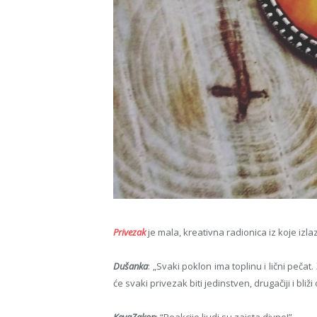
Privezak
je mala, kreativna radionica iz koje iz
Dušanka
: „Svaki poklon ima toplinu i lični peč
će svaki privezak biti jedinstven, drugačiji i bliž
KevaZakon
: “Reakcije ljudi su zaista divne!”