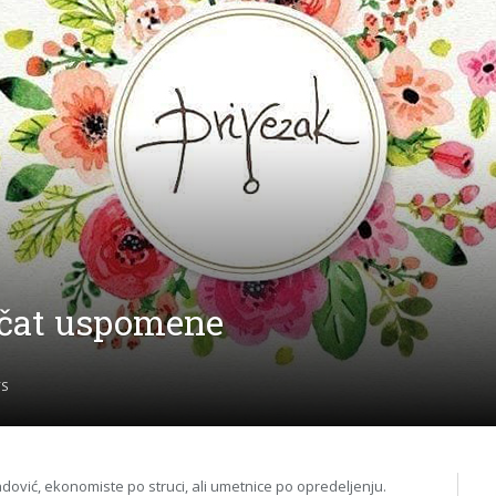
ečat uspomene
S
dović, ekonomiste po struci, ali umetnice po opredeljenju.