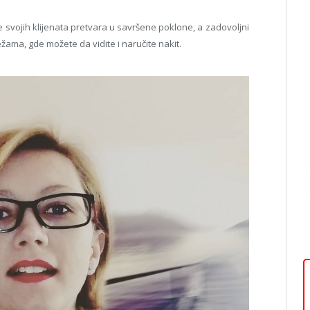
 svojih klijenata pretvara u savršene poklone, a zadovoljni
ama, gde možete da vidite i naručite nakit.