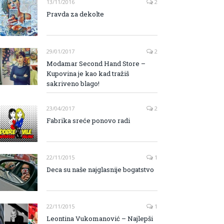
13/11/2016
2
Pravda za dekolte
29/01/2017
2
Modamar Second Hand Store –
Kupovina je kao kad tražiš
sakriveno blago!
23/04/2017
2
Fabrika sreće ponovo radi
22/11/2015
1
Deca su naše najglasnije bogatstvo
22/11/2015
1
Leontina Vukomanović – Najlepši