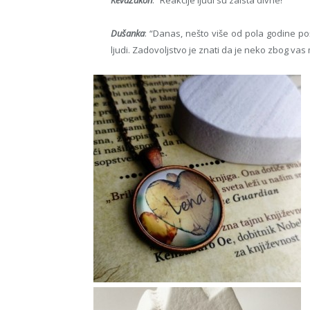
Dušanka
: “Danas, nešto više od pola godine p
ljudi. Zadovoljstvo je znati da je neko zbog vas 