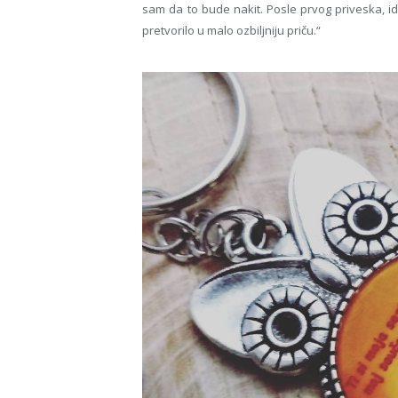
sam da to bude nakit. Posle prvog priveska, i
pretvorilo u malo ozbiljniju priču.“