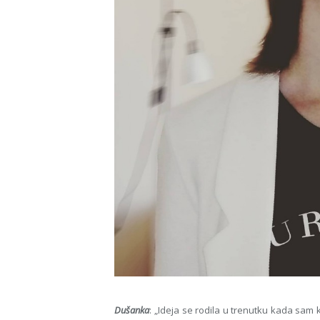
Dušanka
: „Ideja se rodila u trenutku kada sam 