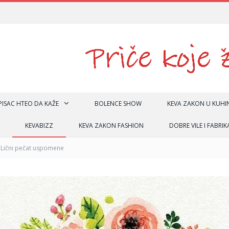
 PISAC HTEO DA KAŽE
BOLENCE SHOW
KEVA ZAKON U KUHIN
KEVABIZZ
KEVA ZAKON FASHION
DOBRE VILE I FABRIK
– Lični pečat uspomene