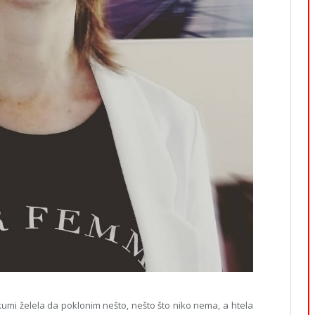
kumi želela da poklonim nešto, nešto što niko nema, a htela