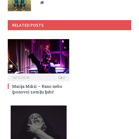
Website
RELATED POSTS
16/12/2018
0
Marija Mikić – Rano nebo
(ponovo) zemlju ljubi!