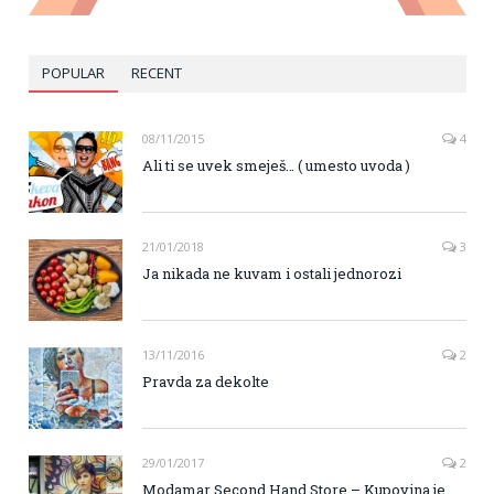
POPULAR
RECENT
08/11/2015
4
Ali ti se uvek smeješ… ( umesto uvoda )
21/01/2018
3
Ja nikada ne kuvam i ostali jednorozi
13/11/2016
2
Pravda za dekolte
29/01/2017
2
Modamar Second Hand Store – Kupovina je