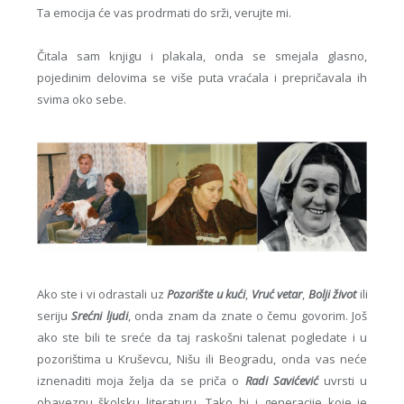
Ta emocija će vas prodrmati do srži, verujte mi.
Čitala sam knjigu i plakala, onda se smejala glasno,
pojedinim delovima se više puta vraćala i prepričavala ih
svima oko sebe.
Ako ste i vi odrastali uz
Pozorište u kući
,
Vruć vetar
,
Bolji život
ili
seriju
Srećni ljudi
, onda znam da znate o čemu govorim. Još
ako ste bili te sreće da taj raskošni talenat pogledate i u
pozorištima u Kruševcu, Nišu ili Beogradu, onda vas neće
iznenaditi moja želja da se priča o
Radi Savićević
uvrsti u
obaveznu školsku literaturu. Tako bi i generacije koje je