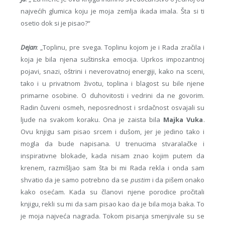
najvećih glumica koju je moja zemlja ikada imala. Šta si ti
osetio dok si je pisao?“
Dejan
: „Toplinu, pre svega. Toplinu kojom je i Rada zračila i
koja je bila njena suštinska emocija. Uprkos impozantnoj
pojavi, snazi, oštrini i neverovatnoj energiji, kako na sceni,
tako i u privatnom životu, toplina i blagost su bile njene
primarne osobine. O duhovitosti i vedrini da ne govorim.
Radin čuveni osmeh, neposrednost i srdačnost osvajali su
ljude na svakom koraku. Ona je zaista bila
Majka Vuka
.
Ovu knjigu sam pisao srcem i dušom, jer je jedino tako i
mogla da bude napisana. U trenucima stvaralačke i
inspirativne blokade, kada nisam znao kojim putem da
krenem, razmišljao sam šta bi mi Rada rekla i onda sam
shvatio da je samo potrebno da se
pustim
i da pišem onako
kako osećam. Kada su članovi njene porodice pročitali
knjigu, rekli su mi da sam pisao kao da je bila moja baka. To
je moja najveća nagrada. Tokom pisanja smenjivale su se