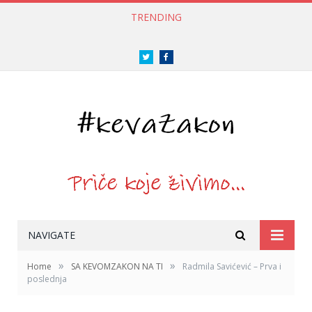
TRENDING
Twitter
Facebook
NAVIGATE
»
»
Home
SA KEVOMZAKON NA TI
Radmila Savićević – Prva i
poslednja