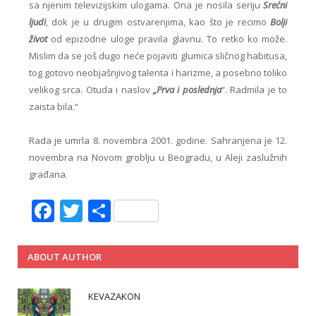
sa njenim televizijskim ulogama. Ona je nosila seriju
Srećni
ljudi
, dok je u drugim ostvarenjima, kao što je recimo
Bolji
život
od epizodne uloge pravila glavnu. To retko ko može.
Mislim da se još dugo neće pojaviti glumica sličnog habitusa,
tog gotovo neobjašnjivog talenta i harizme, a posebno toliko
velikog srca. Otuda i naslov
„Prva i poslednja
“. Radmila je to
zaista bila.“
Rada je umrla 8. novembra 2001. godine. Sahranjena je 12.
novembra na Novom groblju u Beogradu, u Aleji zaslužnih
građana.
Facebook
Twitter
Share
ABOUT AUTHOR
KEVAZAKON