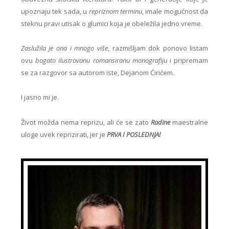
upoznaju tek sada, u
repriznom terminu
, imale mogućnost da
steknu pravi utisak o glumici koja je obeležila jedno vreme.
Zaslužila je ona i mnogo više
, razmišljam dok ponovo listam
ovu
bogato ilustrovanu romansiranu monografiju
i pripremam
se za razgovor sa autorom iste, Dejanom Ćirićem.
I jasno mi je.
Život možda nema reprizu, ali će se zato
Radine
maestralne
uloge uvek reprizirati, jer je
PRVA I POSLEDNJA!