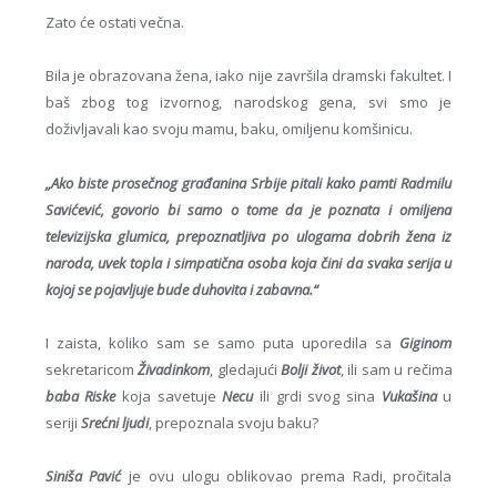
Zato će ostati večna.
Bila je obrazovana žena, iako nije završila dramski fakultet. I
baš zbog tog izvornog, narodskog gena, svi smo je
doživljavali kao svoju mamu, baku, omiljenu komšinicu.
„Ako biste prosečnog građanina Srbije pitali kako pamti Radmilu
Savićević, govorio bi samo o tome da je poznata i omiljena
televizijska glumica, prepoznatljiva po ulogama dobrih žena iz
naroda, uvek topla i simpatična osoba koja čini da svaka serija u
kojoj se pojavljuje bude duhovita i zabavna.“
I zaista, koliko sam se samo puta uporedila sa
Giginom
sekretaricom
Živadinkom
, gledajući
Bolji život
, ili sam u rečima
baba Riske
koja savetuje
Necu
ili grdi svog sina
Vukašina
u
seriji
Srećni ljudi
, prepoznala svoju baku?
Siniša Pavić
je ovu ulogu oblikovao prema Radi, pročitala