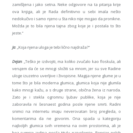
zamišljena i jako setna. Neke odgovore na ta pitanja krije
ova knjiga, ali je Rada definitivno u sebi imala nešto
nedokučivo i samo njeno u šta niko nije mogao da pronikne.
Možda je to bila njena tajna zbog koje je i postala to što
jeste.“
Ja
: „Koja njena uloga je tebi lično najdraža?“
Dejan
: „Teško je izdvojiti, ma koliko zvučalo kao floskula, ali
verujem da će se mnogi složiti sa mnom, jer su sve Radine
uloge izuzetno uverljive i živopisne. Magija njene glume je u
tome što je bila moderna glumica, glumica koja nije glumila
kako mnogi kažu, a s druge strane, obična žena iz naroda.
Zato je i stekla ogromnu ljubav publike, koja je nije
zaboravila ni šesnaest godina posle njene smrti. Radini
snimci na internetu imaju neverovatan broj pregleda, o
komentarima da ne govorim. Ona spada u kategoriju
najboljih glumica svih vremena na ovim prostorima, ali je
bez sumnje jedina nosila titulu najvoljenije. Reprize nekih