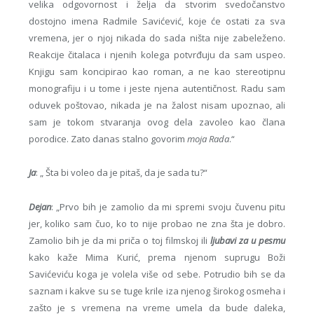
velika odgovornost i želja da stvorim svedočanstvo
dostojno imena Radmile Savićević, koje će ostati za sva
vremena, jer o njoj nikada do sada ništa nije zabeleženo.
Reakcije čitalaca i njenih kolega potvrđuju da sam uspeo.
Knjigu sam koncipirao kao roman, a ne kao stereotipnu
monografiju i u tome i jeste njena autentičnost. Radu sam
oduvek poštovao, nikada je na žalost nisam upoznao, ali
sam je tokom stvaranja ovog dela zavoleo kao člana
porodice. Zato danas stalno govorim
moja Rada
.“
Ja
: „ Šta bi voleo da je pitaš, da je sada tu?“
Dejan
: „Prvo bih je zamolio da mi spremi svoju čuvenu pitu
jer, koliko sam čuo, ko to nije probao ne zna šta je dobro.
Zamolio bih je da mi priča o toj filmskoj ili
ljubavi za u pesmu
kako kaže Mima Kurić, prema njenom suprugu Boži
Savićeviću koga je volela više od sebe. Potrudio bih se da
saznam i kakve su se tuge krile iza njenog širokog osmeha i
zašto je s vremena na vreme umela da bude daleka,