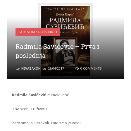
SA KEVOMZAKON NA TI
Radmila Savićević – Prva i
poslednja
by
KEVAZAKON
on
02/04/2017
0 COMMENTS
Radmila Savićević
je imala moć.
I na sceni, i u životu.
Zato smo joj verovali, zato smo je voleli.