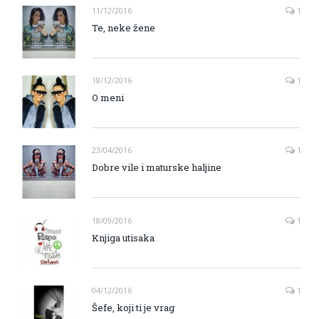
11/12/2016
1
Te, neke žene
18/12/2016
1
O meni
23/04/2016
1
Dobre vile i maturske haljine
18/09/2016
1
Knjiga utisaka
04/12/2016
1
Šefe, koji ti je vrag