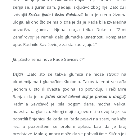
serija se, siguran sam, gledaju isključivo zbog nje. Zato ću i
izdvojiti
Srećne ljude
i
Risku Golubović
koja je njena životna
uloga, ali ono što se malo zna je da je Rada bila izvaredna
pozorišna glumica. Njena uloga tetka Doke u “Zoni
Zamfirovoj” je remek delo glumačke umetnosti. Kompletan
opus Radmile Savićević je zaista zadivljujuć.“
Ja
: „Zašto nema nove Rade Savićević?“
Dejan
: „Zato što se takva glumica ne može
stvoriti
na
akademijama i glumačkim školama. Takav talenat se rađa
jednom u sto ili dvesta godina. To potvrđuju i reči Mire
Banjac da je to
jedan sirovi talenat koji je prešao u dragulj.
Radmila Savićević je bila bogom dana, moćna, velika,
maestralna glumica. Mnogi moji sagovornici u ovoj knjizi su
potvrdili činjenicu da kada se Rada pojavi na sceni, ne kaže
reč, a pozorištem se prolomi aplauz kao da je kraj
predstave. Malo glumaca može da se pohvali time. Slično je i