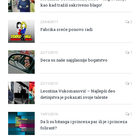
kao kad tražiš sakriveno blago!
23/04/2017
2
Fabrika sreće ponovo radi
22/11/2015
1
Deca su naše najglasnije bogatstvo
22/11/2015
1
Leontina Vukomanović – Najlepši deo
detinjstva je pokazati svoje talente
15/01/2016
1
Da li su bitanga i princeza par ili je i princeza
folirant?