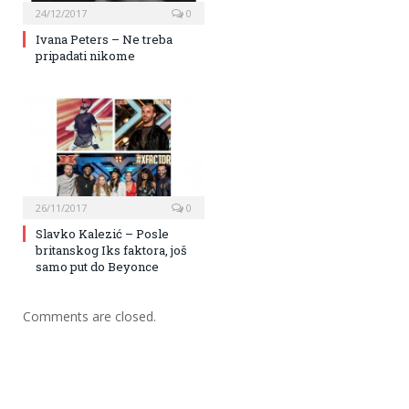
24/12/2017
0
Ivana Peters – Ne treba
pripadati nikome
26/11/2017
0
Slavko Kalezić – Posle
britanskog Iks faktora, još
samo put do Beyonce
Comments are closed.