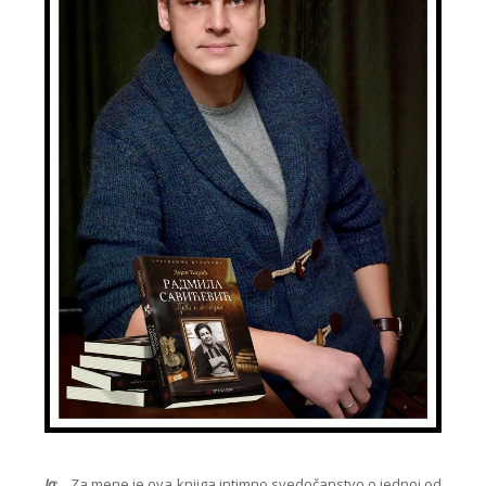
Ja
: „ Za mene je ova knjiga intimno svedočanstvo o jednoj od