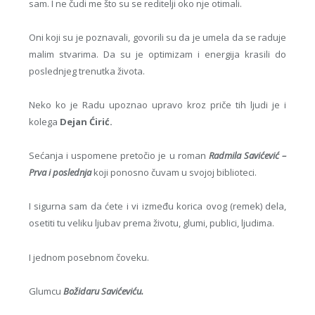
sam. I ne čudi me što su se reditelji oko nje otimali.
Oni koji su je poznavali, govorili su da je umela da se raduje
malim stvarima. Da su je optimizam i energija krasili do
poslednjeg trenutka života.
Neko ko je Radu upoznao upravo kroz priče tih ljudi je i
kolega
Dejan Ćirić.
Sećanja i uspomene pretočio je u roman
Radmila Savićević –
Prva i poslednja
koji ponosno čuvam u svojoj biblioteci.
I sigurna sam da ćete i vi između korica ovog (remek) dela,
osetiti tu veliku ljubav prema životu, glumi, publici, ljudima.
I jednom posebnom čoveku.
Glumcu
Božidaru Savićeviću.