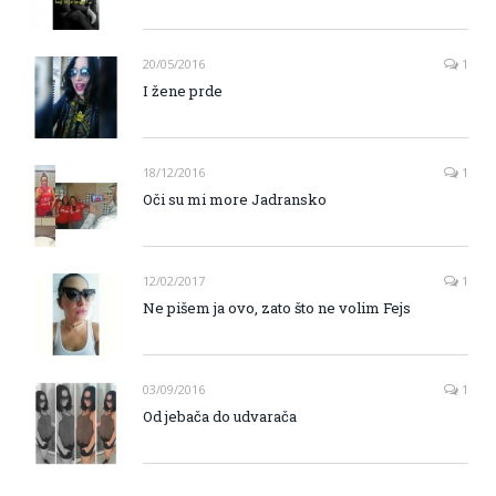
20/05/2016
1
I žene prde
18/12/2016
1
Oči su mi more Jadransko
12/02/2017
1
Ne pišem ja ovo, zato što ne volim Fejs
03/09/2016
1
Od jebača do udvarača