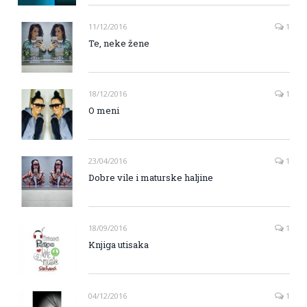
11/12/2016
1
Te, neke žene
18/12/2016
1
O meni
23/04/2016
1
Dobre vile i maturske haljine
18/09/2016
1
Knjiga utisaka
04/12/2016
1