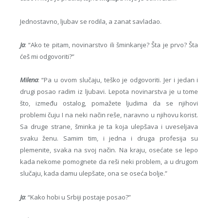
Jednostavno, ljubav se rodila, a zanat savladao.
Ja
: “Ako te pitam, novinarstvo ili šminkanje? Šta je prvo? Šta
ćeš mi odgovoriti?”
Milena
: “Pa u ovom slučaju, teško je odgovoriti. Jer i jedan i
drugi posao radim iz ljubavi. Lepota novinarstva je u tome
što, između ostalog, pomažete ljudima da se njihovi
problemi čuju I na neki način reše, naravno u njihovu korist.
Sa druge strane, šminka je ta koja ulepšava i uveseljava
svaku ženu. Samim tim, i jedna i druga profesija su
plemenite, svaka na svoj način. Na kraju, osećate se lepo
kada nekome pomognete da reši neki problem, a u drugom
slučaju, kada damu ulepšate, ona se oseća bolje.”
Ja
: “Kako hobi u Srbiji postaje posao?”