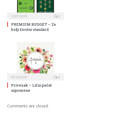
12/01/2019
0
PREMIUM BUDGET – Za
bolji životni standard
09/12/2018
0
Privezak – Lični pečat
uspomene
Comments are closed.