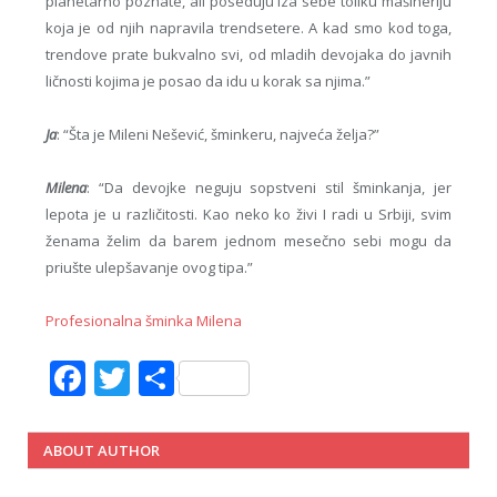
planetarno poznate, ali poseduju iza sebe toliku mašineriju
koja je od njih napravila trendsetere. A kad smo kod toga,
trendove prate bukvalno svi, od mladih devojaka do javnih
ličnosti kojima je posao da idu u korak sa njima.”
Ja
: “Šta je Mileni Nešević, šminkeru, najveća želja?”
Milena
: “Da devojke neguju sopstveni stil šminkanja, jer
lepota je u različitosti. Kao neko ko živi I radi u Srbiji, svim
ženama želim da barem jednom mesečno sebi mogu da
priušte ulepšavanje ovog tipa.”
Profesionalna šminka Milena
Facebook
Twitter
Share
ABOUT AUTHOR