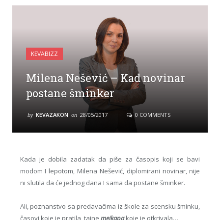
KEVABIZZ
Milena Nešević – Kad novinar
postane šminker
by
KEVAZAKON
on
28/05/2017
0 COMMENTS
Kada je dobila zadatak da piše za časopis koji se bavi
modom I lepotom, Milena Nešević, diplomirani novinar, nije
ni slutila da će jednog dana I sama da postane šminker.
Ali, poznanstvo sa predavačima iz škole za scensku šminku,
časovi koje je pratila, tajne
mejkapa
koje je otkrivala…