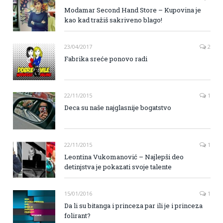
Modamar Second Hand Store – Kupovina je
kao kad tražiš sakriveno blago!
23/04/2017
2
Fabrika sreće ponovo radi
22/11/2015
1
Deca su naše najglasnije bogatstvo
22/11/2015
1
Leontina Vukomanović – Najlepši deo
detinjstva je pokazati svoje talente
15/01/2016
1
Da li su bitanga i princeza par ili je i princeza
folirant?