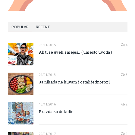
POPULAR
RECENT
08/11/2015
4
Ali ti se uvek smeješ… ( umesto uvoda )
21/01/2018
3
Ja nikada ne kuvam i ostali jednorozi
13/11/2016
2
Pravda za dekolte
29/01/2017
2