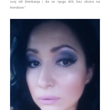
svoj stil šminkanja i da se njega drži, bez obzira na
trendove.”