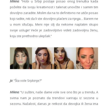
Milena
: “Hobi u Srbiji postaje posao onog trenutka kada
poželite da svoju kreativnost i talenat unovčite i samim tim
dovoljno zaradite. Mislim da na to definitivno ne utiče posao
koji radite, niti da li ste dovoljno plaćeni za njega… Barem ne
u mom sllučaju. Meni nije cilj da nekome naplatim skupo
svoje usluge! Veće je zadovoljstvo videti zadovoljnu ženu,
koju ste prethodno ulepšali.”
Ja
: “Šta vole Srpkinje?”
Milena
: “U suštini, naše dame vole sve ono što je u trendu. A
svima nam je poznato da trendovi variraju iz sezone u
sezonu. Nažalost, danas je retkost da devojka ili žena ima