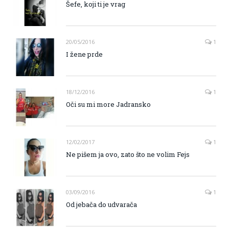
Šefe, koji ti je vrag
20/05/2016
1
I žene prde
18/12/2016
1
Oči su mi more Jadransko
12/02/2017
1
Ne pišem ja ovo, zato što ne volim Fejs
03/09/2016
1
Od jebača do udvarača