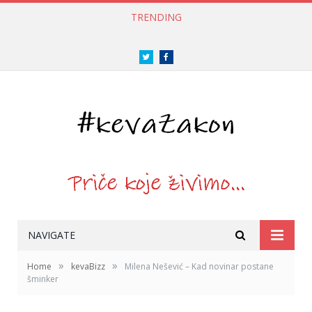
TRENDING
Twitter
Facebook
NAVIGATE
»
»
Home
kevaBizz
Milena Nešević – Kad novinar postane
šminker