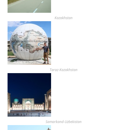
Kazakhstan
Taraz-Kazakhstan
Samarkand-Uzbekistan