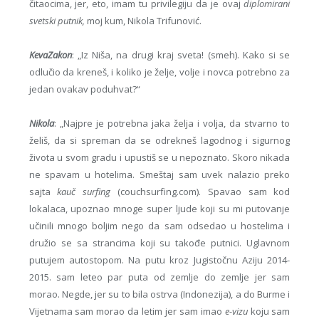
čitaocima, jer, eto, imam tu privilegiju da je ovaj
diplomirani
svetski putnik,
moj kum, Nikola Trifunović.
KevaZakon
: „Iz Niša, na drugi kraj sveta! (smeh). Kako si se
odlučio da kreneš, i koliko je želje, volje i novca potrebno za
jedan ovakav poduhvat?“
Nikola
: „Najpre je potrebna jaka želja i volja, da stvarno to
želiš, da si spreman da se odrekneš lagodnog i sigurnog
života u svom gradu i upustiš se u nepoznato. Skoro nikada
ne spavam u hotelima. Smeštaj sam uvek nalazio preko
sajta
kauč surfing
(couchsurfing.com). Spavao sam kod
lokalaca, upoznao mnoge super ljude koji su mi putovanje
učinili mnogo boljim nego da sam odsedao u hostelima i
družio se sa strancima koji su takođe putnici. Uglavnom
putujem autostopom. Na putu kroz Jugistočnu Aziju 2014-
2015. sam leteo par puta od zemlje do zemlje jer sam
morao. Negde, jer su to bila ostrva (Indonezija), a do Burme i
Vijetnama sam morao da letim jer sam imao
e-vizu
koju sam