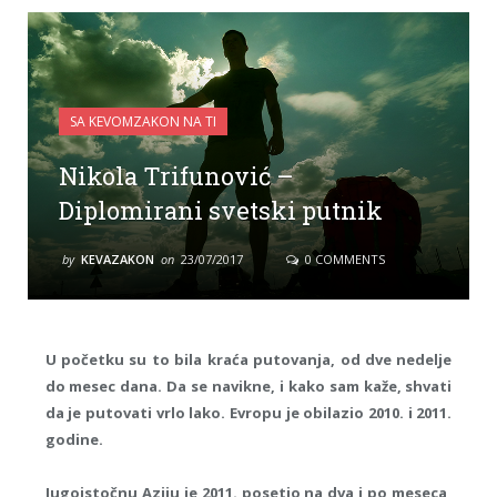
SA KEVOMZAKON NA TI
Nikola Trifunović –
Diplomirani svetski putnik
by
KEVAZAKON
on
23/07/2017
0 COMMENTS
U početku su to bila kraća putovanja, od dve nedelje
do mesec dana. Da se navikne, i kako sam kaže, shvati
da je putovati vrlo lako. Evropu je obilazio 2010. i 2011.
godine.
Jugoistočnu Aziju je 2011. posetio na dva i po meseca,