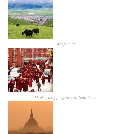
Litang-China
Monks-going-for-prayer-in-Seda-China