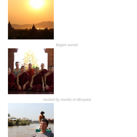
Bagan-sunset
Hosted-by-monks-in-Monywa