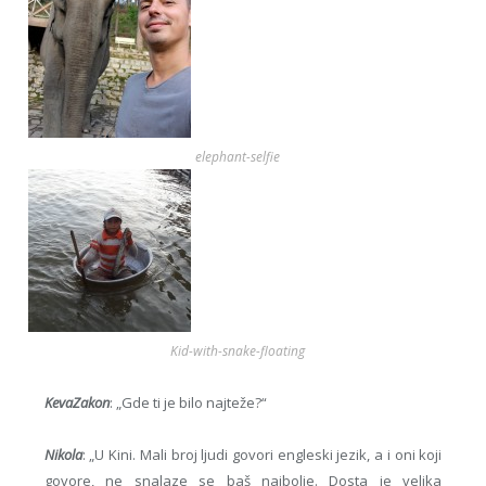
elephant-selfie
Kid-with-snake-floating
KevaZakon
: „Gde ti je bilo najteže?“
Nikola
: „U Kini. Mali broj ljudi govori engleski jezik, a i oni koji
govore, ne snalaze se baš najbolje. Dosta je velika