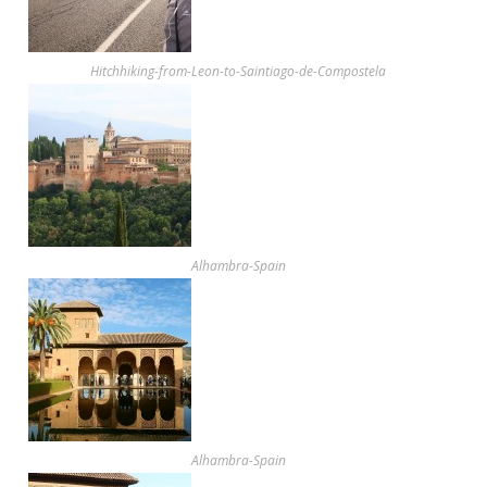
Hitchhiking-from-Leon-to-Saintiago-de-Compostela
Alhambra-Spain
Alhambra-Spain