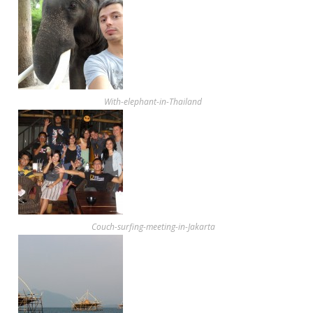
With-elephant-in-Thailand
Couch-surfing-meeting-in-Jakarta