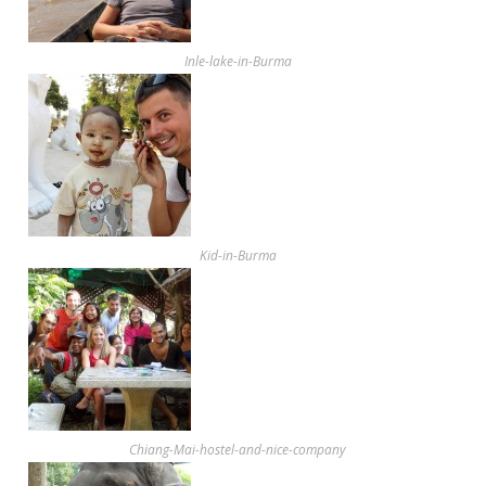
Inle-lake-in-Burma
Kid-in-Burma
Chiang-Mai-hostel-and-nice-company