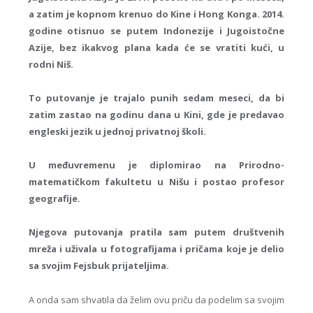
a zatim je kopnom krenuo do Kine i Hong Konga. 2014.
godine otisnuo se putem Indonezije i Jugoistočne
Azije, bez ikakvog plana kada će se vratiti kući, u
rodni Niš.
To putovanje je trajalo punih sedam meseci, da bi
zatim zastao na godinu dana u Kini, gde je predavao
engleski jezik u jednoj privatnoj školi.
U međuvremenu je diplomirao na Prirodno-
matematičkom fakultetu u Nišu i postao profesor
geografije.
Njegova putovanja pratila sam putem društvenih
mreža i uživala u fotografijama i pričama koje je delio
sa svojim Fejsbuk prijateljima.
A onda sam shvatila da želim ovu priču da podelim sa svojim