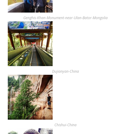
Genghis-Khan-Monument-near-Ulan-Bator-Mongolia
Dujianyan-China
Chishui-China