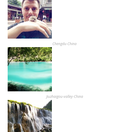
Chengdu-China
Jiuzhaigou-valley-China