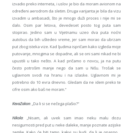
izvadio preko interneta, i uslov je bio da moram avionom na
određeni aerodrom da sletim. Druga varijanta je bila da vizu
izvadim u ambasadi, što je mnogo duži proces i nije mi se
dalo. Osim par letova, devedeset posto tog puta sam
stopirao. Jedino sam u Vijetnamu uzeo dva puta noćni
autobus da bih uštedeo vreme, jer sam morao da ubrzam
put zbog isteka vize. Kad ljudima ispričam kako izgleda moje
putovanje, mnogima se dopadne, ali se oni sami nikad ne bi
upustili u tako nešto. A kad pričamo o novcu, ja na putu
često potrošim manje nego da sam u Nišu. Trošak se
uglavnom svodi na hranu i na izlaske. Uglavnom mi je
potrebno do 10 evra dnevno. Gledam da ne idem preko te
cifre osim ako baš ne moram.“
KevaZakon
: „Da li si se nečega plašio?“
Nikola
: „Nisam, ali uvek sam imao neku malu dozu
nesigurnosti pred put u neke daleke, manje poznate azijske
zemlje. Kako će biti tamo, kakvi su ljudi, da li je opasno…