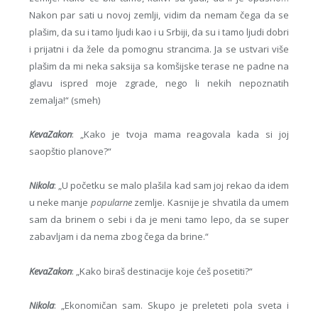
Nakon par sati u novoj zemlji, vidim da nemam čega da se
plašim, da su i tamo ljudi kao i u Srbiji, da su i tamo ljudi dobri
i prijatni i da žele da pomognu strancima. Ja se ustvari više
plašim da mi neka saksija sa komšijske terase ne padne na
glavu ispred moje zgrade, nego li nekih nepoznatih
zemalja!“ (smeh)
KevaZakon
: „Kako je tvoja mama reagovala kada si joj
saopštio planove?“
Nikola
: „U početku se malo plašila kad sam joj rekao da idem
u neke manje
popularne
zemlje. Kasnije je shvatila da umem
sam da brinem o sebi i da je meni tamo lepo, da se super
zabavljam i da nema zbog čega da brine.“
KevaZakon
: „Kako biraš destinacije koje ćeš posetiti?“
Nikola
: „Ekonomičan sam. Skupo je preleteti pola sveta i