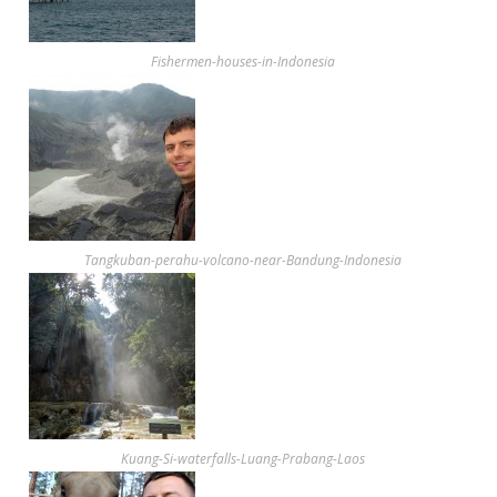
Fishermen-houses-in-Indonesia
Tangkuban-perahu-volcano-near-Bandung-Indonesia
Kuang-Si-waterfalls-Luang-Prabang-Laos