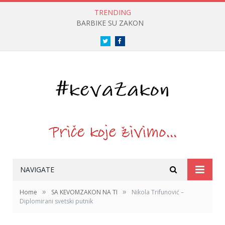
TRENDING
BARBIKE SU ZAKON
Twitter
Facebook
NAVIGATE
»
»
Home
SA KEVOMZAKON NA TI
Nikola Trifunović –
Diplomirani svetski putnik