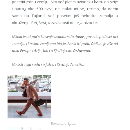
posetiti jednu zemlju. Ako već platim avionsku kartu do Azije
i natrag oko 500 evra, ne isplati mi se, recimo, da odem
samo na Tajland, već posetim još nekoliko zemalja u
okruženju. Pet, šest, u zavisnosti od organizacije.“
Nikola je od početka svoje avanture do danas, posetio pedeset pet
zemalja. U nekim zemljama bio je dva ili tri puta. Obišao je više od
pola Evrope i Azije, bio i u Sjedinjenim Državama.
Na listi želja sada su Južna i Srednja Amerika.
Barcelona-Spain