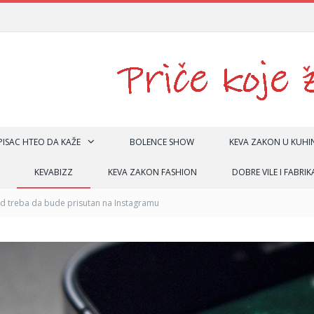
 PISAC HTEO DA KAŽE
BOLENCE SHOW
KEVA ZAKON U KUHIN
KEVABIZZ
KEVA ZAKON FASHION
DOBRE VILE I FABRIK
nd treba da bude prisutan na Instagramu