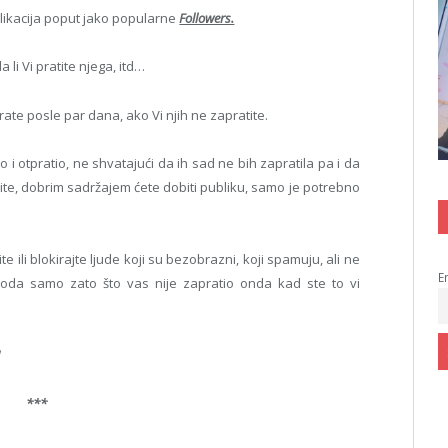
plikacija poput jako popularne
Followers.
 li Vi pratite njega, itd…
rate posle par dana, ako Vi njih ne zapratite.
o i otpratio, ne shvatajući da ih sad ne bih zapratila pa i da
ite, dobrim sadržajem ćete dobiti publiku, samo je potrebno
 ili blokirajte ljude koji su bezobrazni, koji spamuju, ali ne
E
izvoda samo zato što vas nije zapratio onda kad ste to vi
!
***