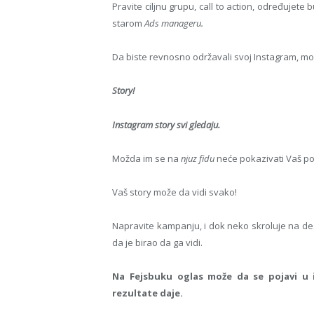
Pravite ciljnu grupu, call to action, određujet
starom
Ads manageru.
Da biste revnosno održavali svoj Instagram, mor
Story!
Instagram story svi gledaju.
Možda im se na
njuz fidu
neće pokazivati Vaš pos
Vaš story može da vidi svako!
Napravite kampanju, i dok neko skroluje na desn
da je birao da ga vidi.
Na Fejsbuku oglas može da se pojavi u 
rezultate daje.