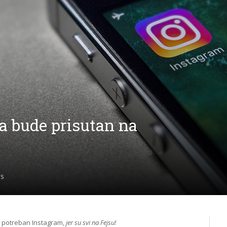
a bude prisutan na
S
je potreban Instagram,
jer su svi na Fejsu!