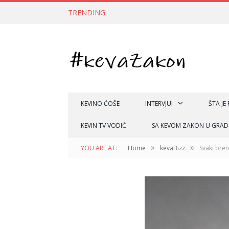
TRENDING
KEVINO ĆOŠE
INTERVJUI
ŠTA JE
KEVIN TV VODIČ
SA KEVOM ZAKON U GRAD
»
»
YOU ARE AT:
Home
kevaBizz
Svaki bre