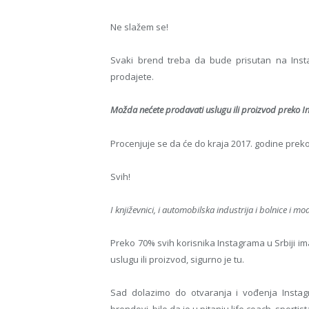
Ne slažem se!
Svaki brend treba da bude prisutan na Instag
prodajete.
Možda nećete prodavati uslugu ili proizvod preko In
Procenjuje se da će do kraja 2017. godine prek
Svih!
I književnici, i automobilska industrija i bolnice i m
Preko 70% svih korisnika Instagrama u Srbiji im
uslugu ili proizvod, sigurno je tu.
Sad dolazimo do otvaranja i vođenja Insta