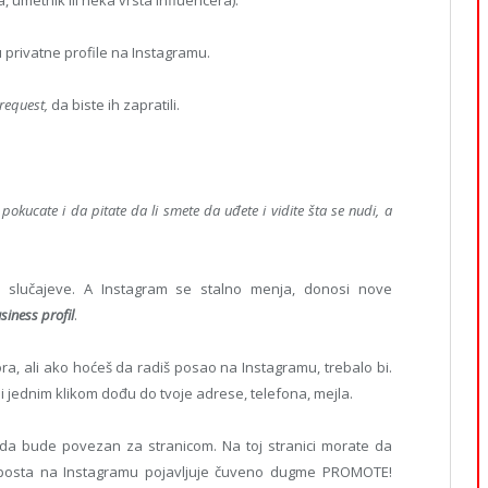
a, umetnik ili neka vrsta influencera).
 privatne profile na Instagramu.
request,
da biste ih zapratili.
okucate i da pitate da li smete da uđete i vidite šta se nudi, a
e slučajeve. A Instagram se stalno menja, donosi nove
siness profil
.
ra, ali ako hoćeš da radiš posao na Instagramu, trebalo bi.
di jednim klikom dođu do tvoje adrese, telefona, mejla.
 da bude povezan za stranicom. Na toj stranici morate da
 posta na Instagramu pojavljuje čuveno dugme PROMOTE!