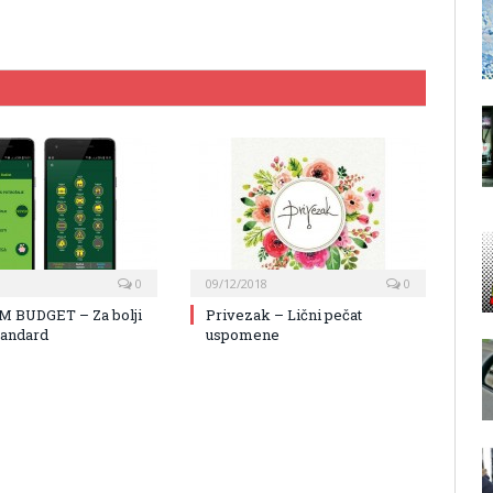
0
09/12/2018
0
 BUDGET – Za bolji
Privezak – Lični pečat
tandard
uspomene