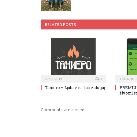
RELATED POSTS
27/01/2019
0
12/01/2019
Taniero – Ljubav na ljuti zalogaj
PREMIUM
životni s
Comments are closed.