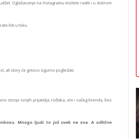
e budžet. Oglašavanje na Instagramu možete raditi i u dobrom
ate biti u toku.
t, ali story će gotovo sigurno pogledati.
o storije svojih prijatelja, rođaka, eto i vašeg brenda, bez
inboxu. Mnogo ljudi to još uvek ne zna. A odlične