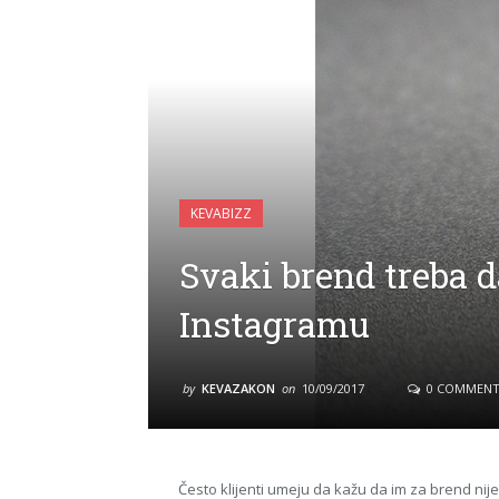
KEVABIZZ
Svaki brend treba d
Instagramu
by
KEVAZAKON
on
10/09/2017
0 COMMENT
Često klijenti umeju da kažu da im za brend ni