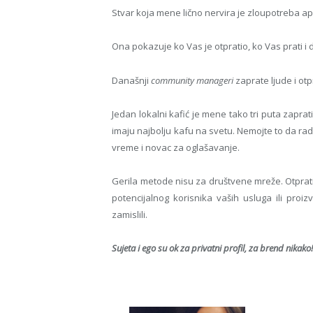
Stvar koja mene lično nervira je zloupotreba a
Ona pokazuje ko Vas je otpratio, ko Vas prati i da
Današnji
community manageri
zaprate ljude i otp
Jedan lokalni kafić je mene tako tri puta zaprati
imaju najbolju kafu na svetu. Nemojte to da rad
vreme i novac za oglašavanje.
Gerila metode nisu za društvene mreže. Otpratite
potencijalnog korisnika vaših usluga ili pro
zamislili.
Sujeta i ego su ok za privatni profil, za brend nikako