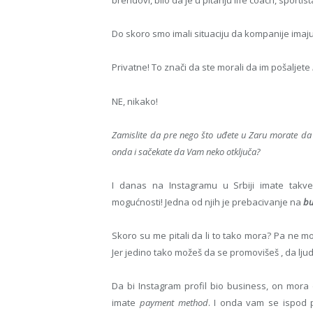
brendovi, bilo da je u pitanju life coach, sportist
Do skoro smo imali situaciju da kompanije imaju
Privatne! To znači da ste morali da im pošaljete
NE, nikako!
Zamislite da pre nego što uđete u Zaru morate da p
onda i sačekate da Vam neko otključa?
I danas na Instagramu u Srbiji imate takv
mogućnosti! Jedna od njih je prebacivanje na
bu
Skoro su me pitali da li to tako mora? Pa ne mo
Jer jedino tako možeš da se promovišeš , da lju
Da bi Instagram profil bio business, on mora
imate
payment method
. I onda vam se ispod