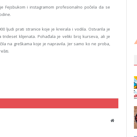
ć je Fejsbukom i instagramom profesionalno počela da se
godine.
0 ljudi prati stranice koje je kreirala i vodila. Ostvarila je
 trideset klijenata. Pohađala je veliki broj kurseva, ali je
čila na greškama koje je napravila. Jer samo ko ne proba,
ešiti.
Website