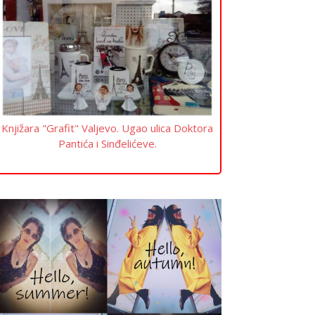
Knjižara "Grafit" Valjevo. Ugao ulica Doktora
Pantića i Sinđelićeve.