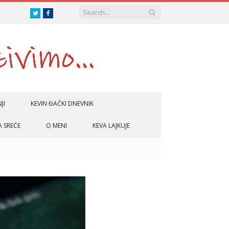
Twitter
Facebook
JI
KEVIN ĐAČKI DNEVNIK
A SREĆE
O MENI
KEVA LAJKUJE