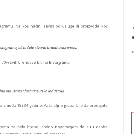
ramu. Na koji način, zavisi od usluge ili proizvoda koji
stagrama, ali tu ćete stvoriti brand awareness.
o 70% svih brendova biti na Instagramu.
odna industrija i farmaceutska industrija.
a između 18 i 34 godine. Vaša ciljna grupa, bilo da prodajate
grama za neki brend (stalno napominjem da su i osobe