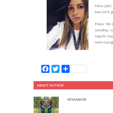
Petra Joki
bavi 2014. 
Preko 700 00
saradnju sa
najviše nau
neće ni pogr
Facebook
Twitter
Share
ABOUT AUTHOR
KEVAZAKON