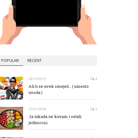
POPULAR
RECENT
08/11/2015
4
Ali ti se uvek smeješ… ( umesto
uvoda )
21/01/2018
3
Ja nikada ne kuvam i ostali
jednorozi