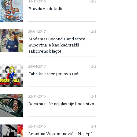
13/11/2016
2
Pravda za dekolte
29/01/2017
2
Modamar Second Hand Store –
Kupovina je kao kad tražiš
sakriveno blago!
23/04/2017
2
Fabrika sreće ponovo radi
22/11/2015
1
Deca su naše najglasnije bogatstvo
22/11/2015
1
Leontina Vukomanović – Najlepši