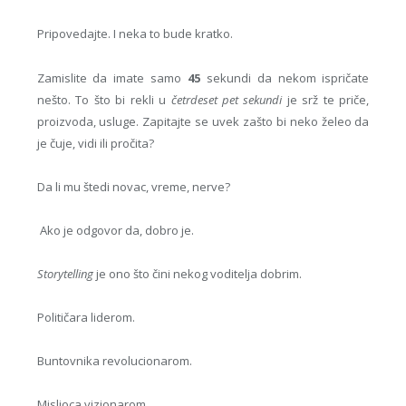
Pripovedajte. I neka to bude kratko.
Zamislite da imate samo
45
sekundi da nekom ispričate
nešto. To što bi rekli u
četrdeset pet sekundi
je srž te priče,
proizvoda, usluge. Zapitajte se uvek zašto bi neko želeo da
je čuje, vidi ili pročita?
Da li mu štedi novac, vreme, nerve?
Ako je odgovor da, dobro je.
Storytelling
je ono što čini nekog voditelja dobrim.
Političara liderom.
Buntovnika revolucionarom.
Mislioca vizionarom.