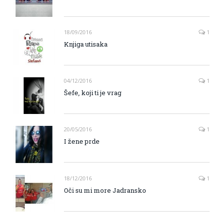
18/09/2016
1
Knjiga utisaka
04/12/2016
1
Šefe, koji ti je vrag
20/05/2016
1
I žene prde
18/12/2016
1
Oči su mi more Jadransko