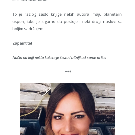
To je razlog zašto knjige nekih autora imaju planetarni
uspeh, iako je sigurno da postoje i neki drugi naslovi sa
boljim sadržajem.
Zapamtite!
Način na koji nešto kažete je često i bitniji od same priče.
***