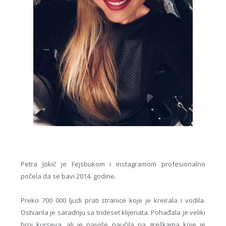
Petra Jokić je Fejsbukom i instagramom profesionalno
počela da se bavi 2014. godine.
Preko 700 000 ljudi prati stranice koje je kreirala i vodila.
Ostvarila je saradnju sa trideset klijenata. Pohađala je veliki
broj kurseva, ali je najviše naučila na greškama koje je