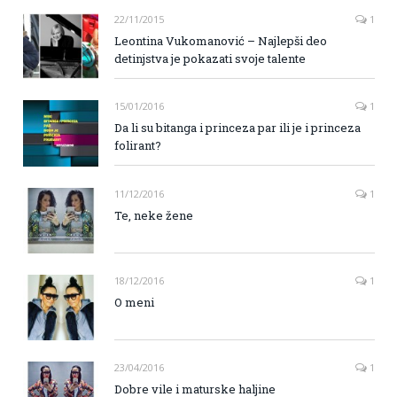
22/11/2015
1
Leontina Vukomanović – Najlepši deo
detinjstva je pokazati svoje talente
15/01/2016
1
Da li su bitanga i princeza par ili je i princeza
folirant?
11/12/2016
1
Te, neke žene
18/12/2016
1
O meni
23/04/2016
1
Dobre vile i maturske haljine