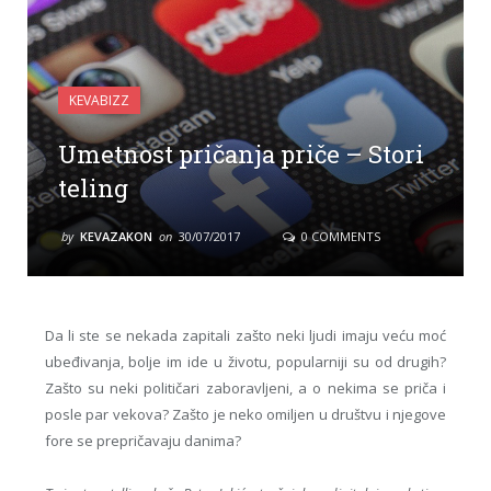
KEVABIZZ
Umetnost pričanja priče – Stori
teling
by
KEVAZAKON
on
30/07/2017
0 COMMENTS
Da li ste se nekada zapitali zašto neki ljudi imaju veću moć
ubeđivanja, bolje im ide u životu, popularniji su od drugih?
Zašto su neki političari zaboravljeni, a o nekima se priča i
posle par vekova? Zašto je neko omiljen u društvu i njegove
fore se prepričavaju danima?