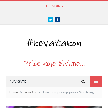
TRENDING
Twitter
Facebook
NAVIGATE
»
»
Home
kevaBizz
Umetnost pričanja priče – Stori teling