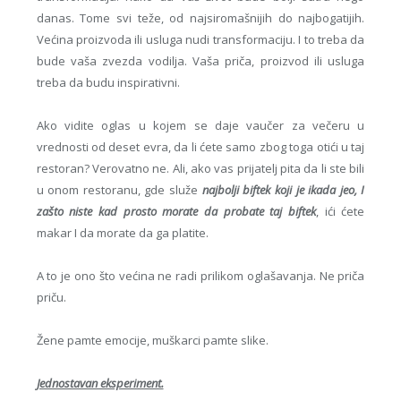
danas. Tome svi teže, od najsiromašnijih do najbogatijih.
Većina proizvoda ili usluga nudi transformaciju. I to treba da
bude vaša zvezda vodilja. Vaša priča, proizvod ili usluga
treba da budu inspirativni.
Ako vidite oglas u kojem se daje vaučer za večeru u
vrednosti od deset evra, da li ćete samo zbog toga otići u taj
restoran? Verovatno ne. Ali, ako vas prijatelj pita da li ste bili
u onom restoranu, gde služe
najbolji biftek koji je ikada jeo, I
zašto niste kad prosto morate da probate taj biftek
, ići ćete
makar I da morate da ga platite.
A to je ono što većina ne radi prilikom oglašavanja. Ne priča
priču.
Žene pamte emocije, muškarci pamte slike.
Jednostavan eksperiment.