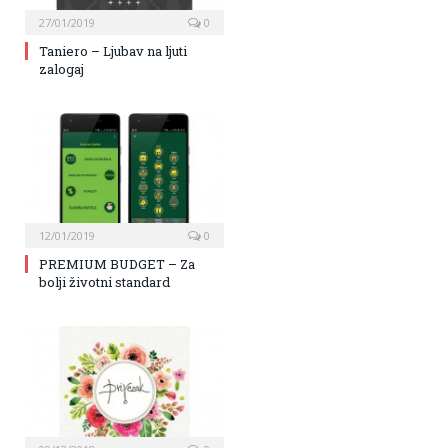
27/01/2019
0
Taniero – Ljubav na ljuti
zalogaj
12/01/2019
0
PREMIUM BUDGET – Za
bolji životni standard