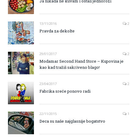
Ja nikada ne kuvam i ostali jednorozi
13/11/2016
2
Pravda za dekolte
29/01/2017
2
Modamar Second Hand Store – Kupovina je
kao kad tražiš sakriveno blago!
23/04/2017
2
Fabrika sreće ponovo radi
22/11/2015
1
Deca su naše najglasnije bogatstvo