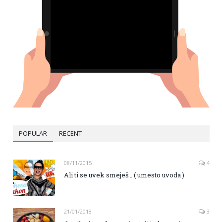
POPULAR
RECENT
08/11/2015
4
Ali ti se uvek smeješ… ( umesto uvoda )
21/01/2018
3