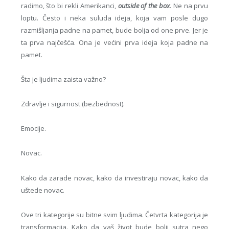
radimo, što bi rekli Amerikanci,
outside of the box
. Ne na prvu
loptu. Često i neka suluda ideja, koja vam posle dugo
razmišljanja padne na pamet, bude bolja od one prve. Jer je
ta prva najčešća. Ona je većini prva ideja koja padne na
pamet.
Šta je ljudima zaista važno?
Zdravlje i sigurnost (bezbednost).
Emocije.
Novac.
Kako da zarade novac, kako da investiraju novac, kako da
uštede novac.
Ove tri kategorije su bitne svim ljudima. Četvrta kategorija je
transformacija. Kako da vaš život bude bolji sutra nego