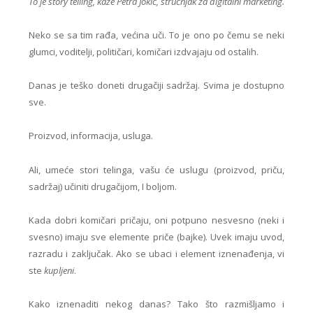
To je story telling, kaže Petra Jokić, stručnjak za digitalni marketing.
Neko se sa tim rađa, većina uči. To je ono po čemu se neki
glumci, voditelji, političari, komičari izdvajaju od ostalih.
Danas je teško doneti drugačiji sadržaj. Svima je dostupno
sve.
Proizvod, informacija, usluga.
Ali, umeće stori telinga, vašu će uslugu (proizvod, priču,
sadržaj) učiniti drugačijom, I boljom.
Kada dobri komičari pričaju, oni potpuno nesvesno (neki i
svesno) imaju sve elemente priče (bajke). Uvek imaju uvod,
razradu i zaključak. Ako se ubaci i element iznenađenja, vi
ste
kupljeni
.
Kako iznenaditi nekog danas? Tako što razmišljamo i