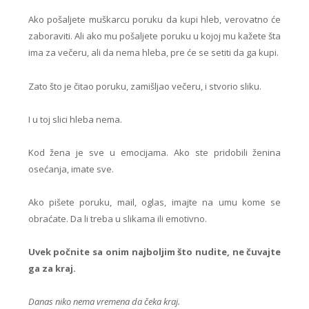
Ako pošaljete muškarcu poruku da kupi hleb, verovatno će
zaboraviti. Ali ako mu pošaljete poruku u kojoj mu kažete šta
ima za večeru, ali da nema hleba, pre će se setiti da ga kupi.
Zato što je čitao poruku, zamišljao večeru, i stvorio sliku.
I u toj slici hleba nema.
Kod žena je sve u emocijama. Ako ste pridobili ženina
osećanja, imate sve.
Ako pišete poruku, mail, oglas, imajte na umu kome se
obraćate. Da li treba u slikama ili emotivno.
Uvek počnite sa onim najboljim što nudite, ne čuvajte
ga za kraj.
Danas niko nema vremena da čeka kraj.